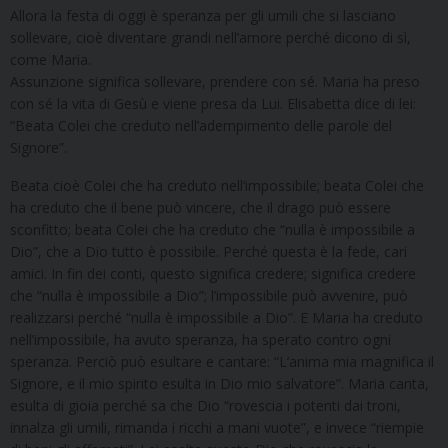
Allora la festa di oggi è speranza per gli umili che si lasciano
sollevare, cioè diventare grandi nell’amore perché dicono di sì,
come Maria.
Assunzione significa sollevare, prendere con sé. Maria ha preso
con sé la vita di Gesù e viene presa da Lui. Elisabetta dice di lei:
“Beata Colei che creduto nell’adempimento delle parole del
Signore”.
Beata cioè Colei che ha creduto nell’impossibile; beata Colei che
ha creduto che il bene può vincere, che il drago può essere
sconfitto; beata Colei che ha creduto che “nulla è impossibile a
Dio”, che a Dio tutto è possibile. Perché questa è la fede, cari
amici. In fin dei conti, questo significa credere; significa credere
che “nulla è impossibile a Dio”; l’impossibile può avvenire, può
realizzarsi perché “nulla è impossibile a Dio”. E Maria ha creduto
nell’impossibile, ha avuto speranza, ha sperato contro ogni
speranza. Perciò può esultare e cantare: “L’anima mia magnifica il
Signore, e il mio spirito esulta in Dio mio salvatore”. Maria canta,
esulta di gioia perché sa che Dio “rovescia i potenti dai troni,
innalza gli umili, rimanda i ricchi a mani vuote”, e invece “riempie