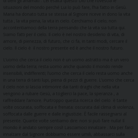
di beni gli affamati”. Lei esalta questo Dio che rovescia le
situazioni del mondo perché Lui lo può fare, l’ha fatto in Gesù.
Maria ha donato tutta se stessa al Signore riceve in dono la vita
tutta , la vita piena, la vita in cielo. Cerchiamo il cielo; non
accontentiamoci della terra pensando che la vita sia tutta qui.
Siamo fatti per il cielo. Il cielo è nel nostro desiderio di vita, di
amore, di pienezza, di futuro, che ci fa, in tanti modi, cercare il
cielo. Il cielo è il nostro presente ed è anche il nostro futuro.
L’uomo che cerca il cielo non è un uomo astratto ma è un vero
uomo della terra; resta uomo anche quando il mondo rende
insensibili, indifferenti; l’uomo che cerca il cielo resta uomo anche
in una terra di tanti lupi, piena di pezzi di guerre. L’uomo che cerca
il cielo non si lascia intimorire dai tanti draghi che nella vita
vengono a rubare Gesù, a toglierci la pace, la speranza , a
raffreddare l’amore. Purtroppo questa ricerca del cielo è tante
volte oscurata, soffocata e frenata: oscurata dal clima di violenza,
soffocata dalle guerre e dalle ingiustizie. È facile rassegnarsi al
presente. Quante volte sentiamo dire: non si può fare nulla! Il
mondo è andato sempre così! Lasciamoci innalzare . Ma per farci
innalzare dal Signore dobbiamo essere umili, abbassarci sulla