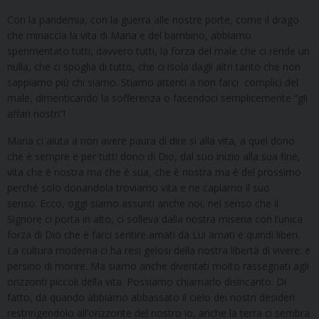
Con la pandemia, con la guerra alle nostre porte, come il drago
che minaccia la vita di Maria e del bambino, abbiamo
sperimentato tutti, davvero tutti, la forza del male che ci rende un
nulla, che ci spoglia di tutto, che ci isola dagli altri tanto che non
sappiamo più chi siamo. Stiamo attenti a non farci complici del
male, dimenticando la sofferenza o facendoci semplicemente “gli
affari nostri”!
Maria ci aiuta a non avere paura di dire sì alla vita, a quel dono
che è sempre e per tutti dono di Dio, dal suo inizio alla sua fine,
vita che è nostra ma che è sua, che è nostra ma è del prossimo
perché solo donandola troviamo vita e ne capiamo il suo
senso. Ecco, oggi siamo assunti anche noi, nel senso che il
Signore ci porta in alto, ci solleva dalla nostra miseria con l’unica
forza di Dio che è farci sentire amati da Lui amati e quindi liberi.
La cultura moderna ci ha resi gelosi della nostra libertà di vivere: e
persino di morire. Ma siamo anche diventati molto rassegnati agli
orizzonti piccoli della vita. Possiamo chiamarlo disincanto. Di
fatto, da quando abbiamo abbassato il cielo dei nostri desideri
restringendolo all’orizzonte del nostro io, anche la terra ci sembra