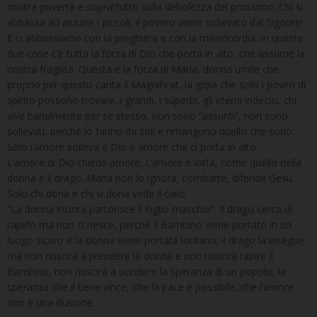
nostra povertà e soprattutto sulla debolezza del prossimo. Chi si
abbassa ad aiutare i piccoli, il povero viene sollevato dal Signore!
E ci abbassiamo con la preghiera e con la misericordia. In queste
due cose c’è tutta la forza di Dio che porta in alto, che assume la
nostra fragilità. Questa è la forza di Maria, donna umile che
proprio per questo canta il Magnificat, la gioia che solo i poveri di
spirito possono trovare. I grandi, i superbi, gli eterni indecisi, chi
vive banalmente per se stesso, non sono “assunti”, non sono
sollevati, perché lo fanno da soli e rimangono quello che sono.
Solo l’amore solleva e Dio è amore che ci porta in alto.
L’amore di Dio chiede amore. L’amore è lotta, come quello della
donna e il drago. Maria non lo ignora, combatte, difende Gesù.
Solo chi dona e chi si dona vede il cielo.
“La donna incinta partorisce il Figlio maschio”. Il drago cerca di
rapirlo ma non ci riesce, perché il Bambino viene portato in un
luogo sicuro e la donna viene portata lontano; il drago la insegue
ma non riuscirà a prendere la donna e non riuscirà rapire il
Bambino, non riuscirà a uccidere la speranza di un popolo, la
speranza che il bene vince, che la pace è possibile, che l’amore
non è una illusione.