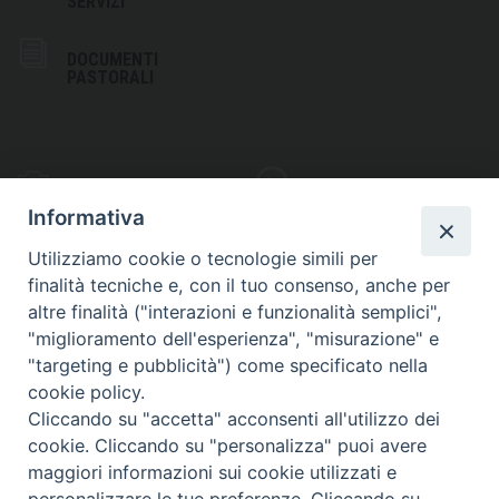
SERVIZI
DOCUMENTI
PASTORALI
PHOTOGALLERY
VIDEOGALLERY
Informativa
Utilizziamo cookie o tecnologie simili per
finalità tecniche e, con il tuo consenso, anche per
altre finalità ("interazioni e funzionalità semplici",
S
EDE VESCOVILE
"miglioramento dell'esperienza", "misurazione" e
Piazza Wojtyla, 1
"targeting e pubblicità") come specificato nella
82032 Cerreto Sannita (BN)
cookie policy.
Cliccando su "accetta" acconsenti all'utilizzo dei
Telefax: (+39) 0824 861115
cookie. Cliccando su "personalizza" puoi avere
Email: info@diocesicerreto.it
maggiori informazioni sui cookie utilizzati e