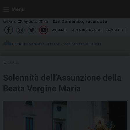
Skip
Menu
to
content
sabato 08 agosto 2026
San Domenico, sacerdote
WEBMAIL
AREA RISERVATA
CONTATTI
fb
ig
tw
yt
OMELIA
Solennità dell’Assunzione della
Beata Vergine Maria