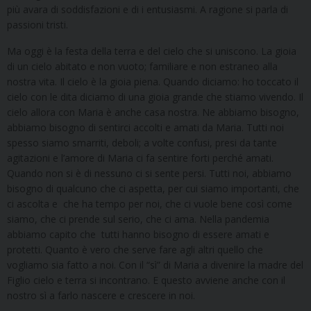
più avara di soddisfazioni e di i entusiasmi. A ragione si parla di
passioni tristi.
Ma oggi è la festa della terra e del cielo che si uniscono. La gioia
di un cielo abitato e non vuoto; familiare e non estraneo alla
nostra vita. Il cielo è la gioia piena. Quando diciamo: ho toccato il
cielo con le dita diciamo di una gioia grande che stiamo vivendo. Il
cielo allora con Maria è anche casa nostra. Ne abbiamo bisogno,
abbiamo bisogno di sentirci accolti e amati da Maria. Tutti noi
spesso siamo smarriti, deboli; a volte confusi, presi da tante
agitazioni e l’amore di Maria ci fa sentire forti perché amati.
Quando non si è di nessuno ci si sente persi. Tutti noi, abbiamo
bisogno di qualcuno che ci aspetta, per cui siamo importanti, che
ci ascolta e che ha tempo per noi, che ci vuole bene così come
siamo, che ci prende sul serio, che ci ama. Nella pandemia
abbiamo capito che tutti hanno bisogno di essere amati e
protetti. Quanto è vero che serve fare agli altri quello che
vogliamo sia fatto a noi. Con il “sì” di Maria a divenire la madre del
Figlio cielo e terra si incontrano. E questo avviene anche con il
nostro sì a farlo nascere e crescere in noi.