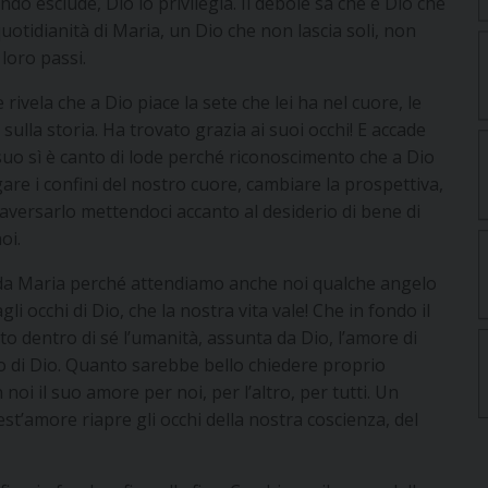
do esclude, Dio lo privilegia. Il debole sa che è Dio che
uotidianità di Maria, un Dio che non lascia soli, non
loro passi.
ivela che a Dio piace la sete che lei ha nel cuore, le
sulla storia. Ha trovato grazia ai suoi occhi! E accade
Il suo sì è canto di lode perché riconoscimento che a Dio
gare i confini del nostro cuore, cambiare la prospettiva,
raversarlo mettendoci accanto al desiderio di bene di
oi.
e da Maria perché attendiamo anche noi qualche angelo
li occhi di Dio, che la nostra vita vale! Che in fondo il
o dentro di sé l’umanità, assunta da Dio, l’amore di
rio di Dio. Quanto sarebbe bello chiedere proprio
 noi il suo amore per noi, per l’altro, per tutti. Un
st’amore riapre gli occhi della nostra coscienza, del