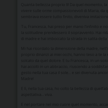
Quanta bellezza proprio lì! Da quel momento, la 
vivere sulle orme compassionevoli di Maria, da q
sembrava essere tutto finito, diveniva imitazione 
Tu, Francesca, hai preso per mano l’infinito e non
la solitudine prendessero il sopravvento. Hai rida
di madre e hai imboccato la strada in salita della 
Mi hai ricordato la dimensione della madre, nell’
proprio dinanzi ai miei occhi, hanno teso a te l
solcato da quel dolore. E tu Francesca, in un solo 
hai accolti in un abbraccio, riuscendo a soddisfa
gesto nella tua casa il sole… e sei divenuta ancor
Madre!
E lì, nella tua casa, ho colto la bellezza di quell’
aspettativa… viva.
E nel portare nel mio cuore quel momento, accant