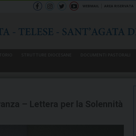
WEBMAIL
AREA RISERVATA
f
ig
tw
yt
b
TORIO
STRUTTURE DIOCESANE
DOCUMENTI PASTORALI
anza – Lettera per la Solennità