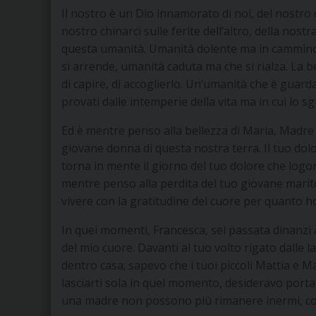
Il nostro è un Dio innamorato di noi, del nostro c
nostro chinarci sulle ferite dell’altro, della nostr
questa umanità. Umanità dolente ma in cammino,
si arrende, umanità caduta ma che si rialza. La b
di capire, di accoglierlo. Un’umanità che è gua
provati dalle intemperie della vita ma in cui lo
Ed è mentre penso alla bellezza di Maria, Madre 
giovane donna di questa nostra terra. Il tuo dol
torna in mente il giorno del tuo dolore che logora
mentre penso alla perdita del tuo giovane mari
vivere con la gratitudine del cuore per quanto ho
In quei momenti, Francesca, sei passata dinanzi a
del mio cuore. Davanti al tuo volto rigato dalle l
dentro casa; sapevo che i tuoi piccoli Mattia e M
lasciarti sola in quel momento, desideravo porta
una madre non possono più rimanere inermi, com