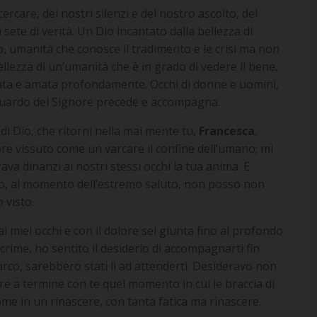
ercare, dei nostri silenzi e del nostro ascolto, del
a sete di verità. Un Dio incantato dalla bellezza di
 umanità che conosce il tradimento e le crisi ma non
ellezza di un’umanità che è in grado di vedere il bene,
rdata e amata profondamente. Occhi di donne e uomini,
 sguardo del Signore precede e accompagna.
di Dio, che ritorni nella mai mente tu,
Francesca
,
ore vissuto come un varcare il confine dell’umano; mi
va dinanzi ai nostri stessi occhi la tua anima. E
to, al momento dell’estremo saluto, non posso non
 visto.
i miei occhi e con il dolore sei giunta fino al profondo
acrime, ho sentito il desiderio di accompagnarti fin
arco, sarebbero stati lì ad attenderti. Desideravo non
re a termine con te quel momento in cui le braccia di
e in un rinascere, con tanta fatica ma rinascere.