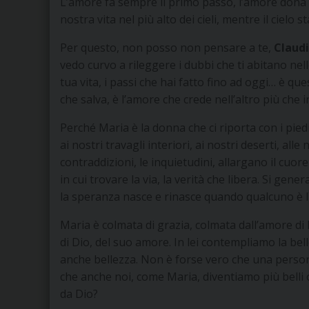
L’amore fa sempre il primo passo, l’amore dona fi
nostra vita nel più alto dei cieli, mentre il cielo 
Per questo, non posso non pensare a te,
Claud
vedo curvo a rileggere i dubbi che ti abitano nell
tua vita, i passi che hai fatto fino ad oggi… è q
che salva, è l’amore che crede nell’altro più che 
Perché Maria è la donna che ci riporta con i piedi
ai nostri travagli interiori, ai nostri deserti, all
contraddizioni, le inquietudini, allargano il cuo
in cui trovare la via, la verità che libera. Si gen
la speranza nasce e rinasce quando qualcuno è lì
Maria è colmata di grazia, colmata dall’amore di 
di Dio, del suo amore. In lei contempliamo la bel
anche bellezza. Non è forse vero che una person
che anche noi, come Maria, diventiamo più belli
da Dio?