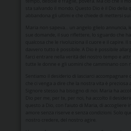
tempo, debole e fragile, povera. Ma ciò che il mon
sta salvando il mondo. Questo Dio è il Dio della q
abbandona gli ultimi e che chiede di mettersi sui 
Maria non sapeva… un angelo glielo annuncia, le r
sue domande, il suo riflettere, lo sguardo che ha 
qualcosa che le rivoluziona il cuore e il capire. 
davvero tutto è possibile. A Dio è possibile allar
farci entrare nella verità del nostro tempo e att
tutte le donne e gli uomini che camminano con n
Sentiamo il desiderio di lasciarci accompagnar
che ci venga a dire che la nostra vita è preziosa ag
Signore stesso ha bisogno di noi. Maria ha accolt
Dio per me, per te, per noi, ha accolto il deside
questo a Dio, con l’aiuto di Maria, di accogliere in
amore senza riserve e senza condizioni. Solo que
nostro credere, del nostro agire.