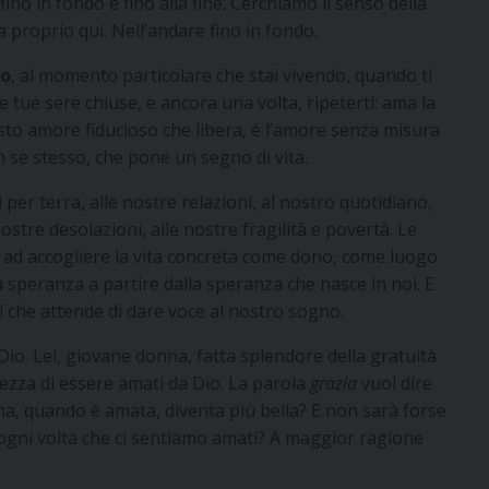
no in fondo e fino alla fine. Cerchiamo il senso della
sta proprio qui. Nell’andare fino in fondo.
io
, al momento particolare che stai vivendo, quando ti
e tue sere chiuse, e ancora una volta, ripeterti: ama la
uesto amore fiducioso che libera, è l’amore senza misura
in se stesso, che pone un segno di vita.
 per terra, alle nostre relazioni, al nostro quotidiano,
e nostre desolazioni, alle nostre fragilità e povertà. Le
re ad accogliere la vita concreta come dono, come luogo
era speranza a partire dalla speranza che nasce in noi. E
 che attende di dare voce al nostro sogno.
Dio. Lei, giovane donna, fatta splendore della gratuità
lezza di essere amati da Dio. La parola
grazia
vuol dire
a, quando è amata, diventa più bella? E non sarà forse
 ogni volta che ci sentiamo amati? A maggior ragione