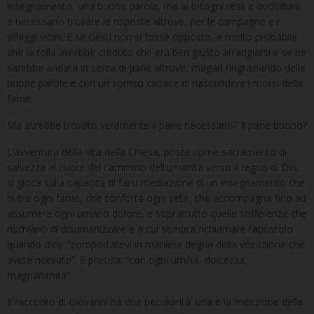
insegnamento, una buona parola, ma ai bisogni reali e quotidiani
è necessario trovare le risposte altrove, per le campagne e i
villaggi vicini. E se Gesù non si fosse opposto, è molto probabile
che la folla avrebbe creduto che era ben giusto arrangiarsi e se ne
sarebbe andata in cerca di pane altrove, magari ringraziando delle
buone parole e con un sorriso capace di nascondere i morsi della
fame.
Ma avrebbe trovato veramente il pane necessario? Il pane buono?
L’avventura della vita della Chiesa, posta come sacramento di
salvezza al cuore del cammino dell’umanità verso il regno di Dio,
si gioca sulla capacità di farsi mediazione di un insegnamento che
nutre ogni fame, che conforta ogni sete, che accompagna fino ad
assumere ogni umano dolore, e soprattutto quelle sofferenze che
rischiano di disumanizzare e a cui sembra richiamare l’apostolo
quando dice: “comportatevi in maniera degna della vocazione che
avete ricevuto”. E precisa: “con ogni umiltà, dolcezza,
magnanimità”.
Il racconto di Giovanni ha due peculiarità: una è la menzione della