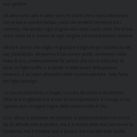
tuoi genitori.
43 anni sono tanti e tante sono le storie che si sono intrecciate
con la tua in questo tempo, tanto da renderti cerretese tra i
cerretesi. Hai amato ogni singola vita come sono certo che la tua
vita è stata ed è amata da ogni singola persona presente stasera.
Allora è con te che voglio ringraziare il Signore per la bellezza del
tuo Sacerdozio: attraverso il tuo essere prete, strumento nelle
mani di Dio, continuamente fai sentire che Dio è nella vita, là
dove un figlio soffre o si perde, è nella paura della pecora
smarrita, è accanto all’inutilità della moneta perduta, nella fame
del figliol prodigo.
La tua umanità forte e fragile, toccata da sorrisi e da lacrime,
fatta di accoglienze ma anche di incomprensioni, è il luogo in cui
ognuno può scorgere l’agire della misericordia di Dio.
Ecco allora la passione del pastore: la pecora perduta non torna
da sé all’ovile; non è pentita, ma è a rischio della vita; non trova lei
il pastore, ma è trovata; non è punita, ma caricata sulle spalle,