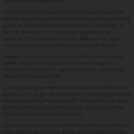
sono sacri e sono dono per tutti.
Così come per tutti è il dono del tuo Sacerdozio, carissimo don
Edoardo. Ringrazio con te il Dio della vita per questo momento di
grazia, per il dono bellissimo del tuo ministero sacerdotale. Un
dono del quale penso che non si abbia mai abbastanza
coscienza. Il tuo è stato ed è il servizio della speranza, della
consolazione. Consolare è comunicare vita. Voglia di vivere.
Consolazione è una presenza che libera dall’isolamento, va ad
abitare nella solitudine di qualcuno per farne un luogo di
comunione. Consolazione è capacità di suscitare, nel vuoto più
desolante, la tenerezza di Dio.
Io consolo quando permetto che l’esistenza di un fratello, ferita,
spenta, a pezzi, poggi sulla stessa fiducia che sorregge la mia vita.
Perciò consolare significa “dare cuore”. E il tuo cuore ha lo stesso
profumo dell’Eucarestia: profumo di pane. Profumo di primizia.
Perciò profumo di umanità, umanità vera.
Quante volte ti sei lasciato investire dalle sofferenze di coloro che
erano stati travolti dal dolore, quante volte hai sopportato l’urto