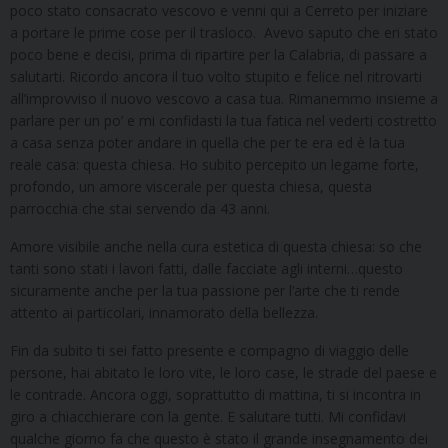
poco stato consacrato vescovo e venni qui a Cerreto per iniziare
a portare le prime cose per il trasloco. Avevo saputo che eri stato
poco bene e decisi, prima di ripartire per la Calabria, di passare a
salutarti. Ricordo ancora il tuo volto stupito e felice nel ritrovarti
all’improvviso il nuovo vescovo a casa tua. Rimanemmo insieme a
parlare per un po’ e mi confidasti la tua fatica nel vederti costretto
a casa senza poter andare in quella che per te era ed è la tua
reale casa: questa chiesa. Ho subito percepito un legame forte,
profondo, un amore viscerale per questa chiesa, questa
parrocchia che stai servendo da 43 anni.
Amore visibile anche nella cura estetica di questa chiesa: so che
tanti sono stati i lavori fatti, dalle facciate agli interni…questo
sicuramente anche per la tua passione per l’arte che ti rende
attento ai particolari, innamorato della bellezza.
Fin da subito ti sei fatto presente e compagno di viaggio delle
persone, hai abitato le loro vite, le loro case, le strade del paese e
le contrade. Ancora oggi, soprattutto di mattina, ti si incontra in
giro a chiacchierare con la gente. E salutare tutti. Mi confidavi
qualche giorno fa che questo è stato il grande insegnamento dei