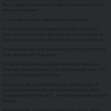
disse a Filippo: dove possiamo comprare il pane perché costoro
abbiano da mangiare?”
E c’è un ragazzo che ha cinque pani d’orzo e due pesci.
C’è un particolare in questo Vangelo di Giovanni: i pani sono
d’orzo. Come d’orzo erano i pani offerti da uno sconosciuto ad
Eliseo, erano una primizia. Infatti l’orzo matura prima del grano.
Pani di primizia. Non sono i pani di una scorta, no, sono le prime
cose, via quelle non c’è più niente.
Era quello che succedeva al ragazzo del Vangelo: dati a Gesù i
cinque pani d’orzo e i due pesci, non gli rimaneva più niente. Pani
di orzo, pani di primizia, anche i suoi.
Ed è come se Dio, per moltiplicare i pani, avesse bisogno di
qualcuno che dia le primizie, cioè di qualcuno che non calcoli.
Cinque pani di orzo e due pesci… e lì attorno cinquemila uomini da
sfamare.
Programmazione, razionalità, inventario delle risorse, calcolo