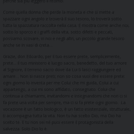
perché sia più leggero il ritorno.
Come quella donna che perde la moneta e che si mette a
spazzare ogni angolo e troverà il suo tesoro, lo troverà sotto
tutta la spazzatura raccolta nella casa. E mostra come anche noi,
sotto lo sporco e i graffi della vita, sotto difetti e peccati,
possiamo scovare, in noi e negli altri, un piccolo grande tesoro
anche se in vasi di creta…
Grazie, don Edoardo, per il tuo essere prete, semplicemente,
prete… il tuo ministero è luogo sacro, benedetto, del tuo amore
al Signore, il terreno sacro dove da Lui ti lasci raggiungere ed
amare… Non si nasce preti; non so cosa vuol dire essere prete:
ogni giorno lo inventa per me Colui che mi guida, Colui a cui
appartengo, a cui mi sono affidato, consegnato. Colui che
continua a chiamarmi, invitandomi e insegnandomi che non ci si
fa prete una volta per sempre, ma ci si fa prete ogni giorno. La
vocazione è un fatto biologico, è un fatto esistenziale, strutturale,
ti accompagna tutta la vita. Non tu hai scelto Dio, ma Dio ha
scelto te. E tu non sei né puoi essere il protagonista della
salvezza. Solo Dio lo è.