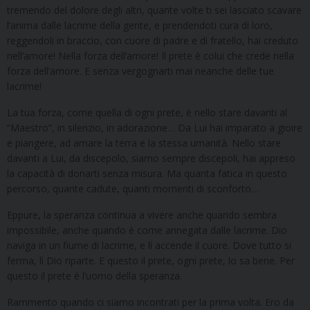
tremendo del dolore degli altri, quante volte ti sei lasciato scavare
l’anima dalle lacrime della gente, e prendendoti cura di loro,
reggendoli in braccio, con cuore di padre e di fratello, hai creduto
nell’amore! Nella forza dell’amore! Il prete è colui che crede nella
forza dell’amore. E senza vergognarti mai neanche delle tue
lacrime!
La tua forza, come quella di ogni prete, è nello stare davanti al
“Maestro”, in silenzio, in adorazione… Da Lui hai imparato a gioire
e piangere, ad amare la terra e la stessa umanità. Nello stare
davanti a Lui, da discepolo, siamo sempre discepoli, hai appreso
la capacità di donarti senza misura. Ma quanta fatica in questo
percorso, quante cadute, quanti momenti di sconforto…
Eppure, la speranza continua a vivere anche quando sembra
impossibile, anche quando è come annegata dalle lacrime. Dio
naviga in un fiume di lacrime, e lì accende il cuore. Dove tutto si
ferma, lì Dio riparte. E questo il prete, ogni prete, lo sa bene. Per
questo il prete è l’uomo della speranza.
Rammento quando ci siamo incontrati per la prima volta. Ero da