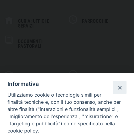
CURIA: UFFICI E
PARROCCHIE
SERVIZI
DOCUMENTI
PASTORALI
PHOTOGALLERY
VIDEOGALLERY
Informativa
Utilizziamo cookie o tecnologie simili per
finalità tecniche e, con il tuo consenso, anche per
altre finalità ("interazioni e funzionalità semplici",
S
EDE VESCOVILE
"miglioramento dell'esperienza", "misurazione" e
Piazza Wojtyla, 1
"targeting e pubblicità") come specificato nella
82032 Cerreto Sannita (BN)
cookie policy.