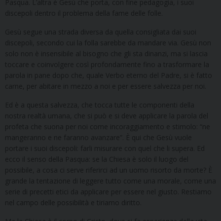
Pasqua. L’altra è Gesù che porta, con fine pedagogia, i suoi
discepoli dentro il problema della fame delle folle.
Gesù segue una strada diversa da quella consigliata dai suoi
discepoli, secondo cui la folla sarebbe da mandare via. Gesù non
solo non è insensibile al bisogno che gli sta dinanzi, ma si lascia
toccare e coinvolgere così profondamente fino a trasformare la
parola in pane dopo che, quale Verbo eterno del Padre, si è fatto
carne, per abitare in mezzo a noi e per essere salvezza per noi.
Ed è a questa salvezza, che tocca tutte le componenti della
nostra realtà umana, che si può e si deve applicare la parola del
profeta che suona per noi come incoraggiamento e stimolo: “ne
mangeranno e ne faranno avanzare”. È qui che Gesù vuole
portare i suoi discepoli: farli misurare con quel che li supera. Ed
ecco il senso della Pasqua: se la Chiesa è solo il luogo del
possibile, a cosa ci serve riferirci ad un uomo risorto da morte? È
grande la tentazione di leggere tutto come una morale, come una
serie di precetti etici da applicare per essere nel giusto. Restiamo
nel campo delle possibilità e tiriamo diritto.