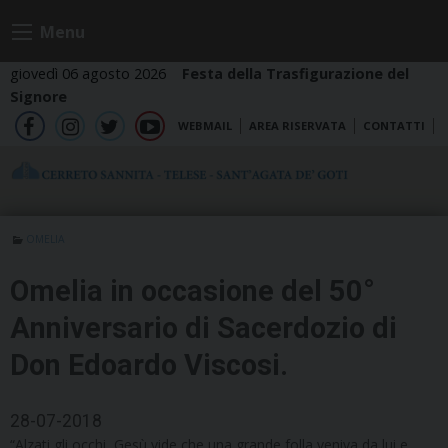
Skip
Menu
to
content
giovedì 06 agosto 2026
Festa della Trasfigurazione del
Signore
WEBMAIL
AREA RISERVATA
CONTATTI
fb
ig
tw
yt
OMELIA
Omelia in occasione del 50°
Anniversario di Sacerdozio di
Don Edoardo Viscosi.
28-07-2018
“Alzati gli occhi, Gesù vide che una grande folla veniva da lui e