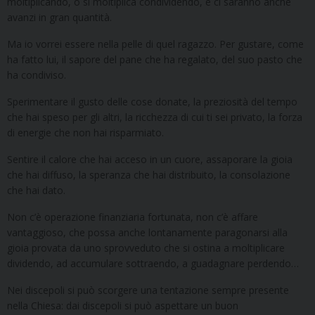
moltiplicando, o si moltiplica condividendo, e ci saranno anche
avanzi in gran quantità.
Ma io vorrei essere nella pelle di quel ragazzo. Per gustare, come
ha fatto lui, il sapore del pane che ha regalato, del suo pasto che
ha condiviso.
Sperimentare il gusto delle cose donate, la preziosità del tempo
che hai speso per gli altri, la ricchezza di cui ti sei privato, la forza
di energie che non hai risparmiato.
Sentire il calore che hai acceso in un cuore, assaporare la gioia
che hai diffuso, la speranza che hai distribuito, la consolazione
che hai dato.
Non c’è operazione finanziaria fortunata, non c’è affare
vantaggioso, che possa anche lontanamente paragonarsi alla
gioia provata da uno sprovveduto che si ostina a moltiplicare
dividendo, ad accumulare sottraendo, a guadagnare perdendo…
Nei discepoli si può scorgere una tentazione sempre presente
nella Chiesa: dai discepoli si può aspettare un buon