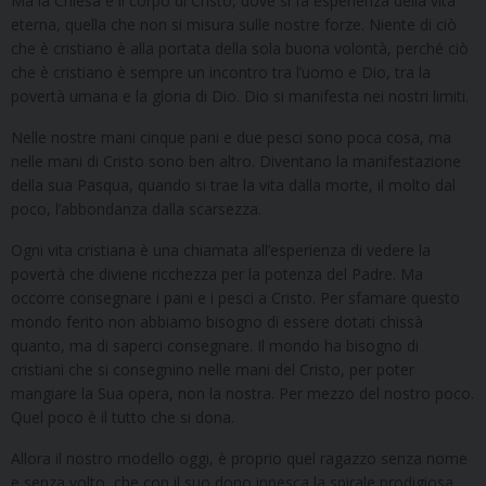
Ma la Chiesa è il corpo di Cristo, dove si fa esperienza della vita
eterna, quella che non si misura sulle nostre forze. Niente di ciò
che è cristiano è alla portata della sola buona volontà, perché ciò
che è cristiano è sempre un incontro tra l’uomo e Dio, tra la
povertà umana e la gloria di Dio. Dio si manifesta nei nostri limiti.
Nelle nostre mani cinque pani e due pesci sono poca cosa, ma
nelle mani di Cristo sono ben altro. Diventano la manifestazione
della sua Pasqua, quando si trae la vita dalla morte, il molto dal
poco, l’abbondanza dalla scarsezza.
Ogni vita cristiana è una chiamata all’esperienza di vedere la
povertà che diviene ricchezza per la potenza del Padre. Ma
occorre consegnare i pani e i pesci a Cristo. Per sfamare questo
mondo ferito non abbiamo bisogno di essere dotati chissà
quanto, ma di saperci consegnare. Il mondo ha bisogno di
cristiani che si consegnino nelle mani del Cristo, per poter
mangiare la Sua opera, non la nostra. Per mezzo del nostro poco.
Quel poco è il tutto che si dona.
Allora il nostro modello oggi, è proprio quel ragazzo senza nome
e senza volto, che con il suo dono innesca la spirale prodigiosa