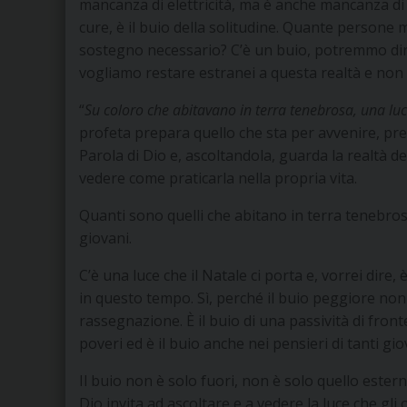
mancanza di elettricità, ma è anche mancanza d
cure, è il buio della solitudine. Quante persone ma
sostegno necessario? C’è un buio, potremmo dire
vogliamo restare estranei a questa realtà e non 
“
Su coloro che abitavano in terra tenebrosa, una luc
profeta prepara quello che sta per avvenire, prepa
Parola di Dio e, ascoltandola, guarda la realtà del
vedere come praticarla nella propria vita.
Quanti sono quelli che abitano in terra tenebrosa
giovani.
C’è una luce che il Natale ci porta e, vorrei dire
in questo tempo. Sì, perché il buio peggiore non è
rassegnazione. È il buio di una passività di fron
poveri ed è il buio anche nei pensieri di tanti giov
Il buio non è solo fuori, non è solo quello estern
Dio invita ad ascoltare e a vedere la luce che g