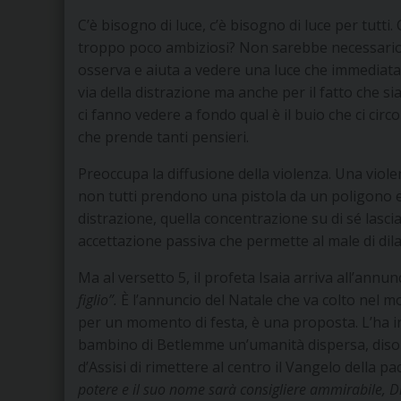
C’è bisogno di luce, c’è bisogno di luce per tutti.
troppo poco ambiziosi? Non sarebbe necessario 
osserva e aiuta a vedere una luce che immediat
via della distrazione ma anche per il fatto che s
ci fanno vedere a fondo qual è il buio che ci circ
che prende tanti pensieri.
Preoccupa la diffusione della violenza. Una vi
non tutti prendono una pistola da un poligono e 
distrazione, quella concentrazione su di sé lascia
accettazione passiva che permette al male di dila
Ma al versetto 5, il profeta Isaia arriva all’annunc
figlio”.
È l’annuncio del Natale che va colto nel 
per un momento di festa, è una proposta. L’ha in
bambino di Betlemme un’umanità dispersa, disori
d’Assisi di rimettere al centro il Vangelo della pa
potere e il suo nome sarà consigliere ammirabile, D