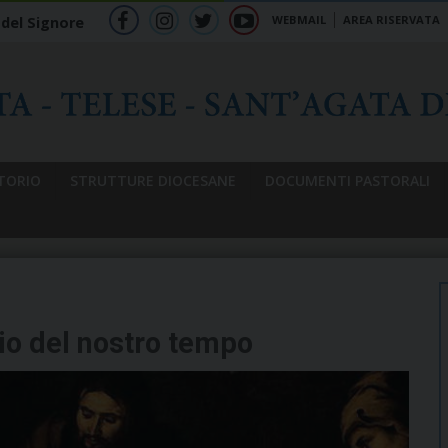
WEBMAIL
AREA RISERVATA
 del Signore
f
ig
tw
yt
b
TORIO
STRUTTURE DIOCESANE
DOCUMENTI PASTORALI
uio del nostro tempo