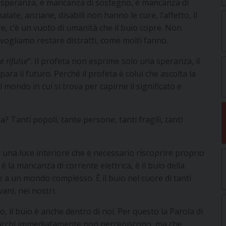
i speranza, è mancanza di sostegno, è mancanza di
late, anziane, disabili non hanno le cure, l’affetto, il
, c’è un vuoto di umanità che il buio copre. Non
vogliamo restare distratti, come molti fanno.
e rifulse
”. Il profeta non esprime solo una speranza, il
ra il futuro. Perché il profeta è colui che ascolta la
 mondo in cui si trova per capirne il significato e
? Tanti popoli, tante persone, tanti fragili, tanti
, è una luce interiore che è necessario riscoprire proprio
 la mancanza di corrente elettrica, è il buio della
te a un mondo complesso. È il buio nel cuore di tanti
ani, nei nostri.
o, il buio è anche dentro di noi. Per questo la Parola di
li occhi immediatamente non percepiscono, ma che