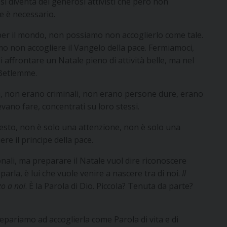
si diventa dei generosi attivisti che però non
e è necessario.
e per il mondo, non possiamo non accoglierlo come tale.
o non accogliere il Vangelo della pace. Fermiamoci,
di affrontare un Natale pieno di attività belle, ma nel
i Betlemme.
a, non erano criminali, non erano persone dure, erano
vano fare, concentrati su loro stessi.
gesto, non è solo una attenzione, non è solo una
iere il principe della pace.
nali, ma preparare il Natale vuol dire riconoscere
arla, è lui che vuole venire a nascere tra di noi.
Il
zo a noi
. È la Parola di Dio. Piccola? Tenuta da parte?
repariamo ad accoglierla come Parola di vita e di