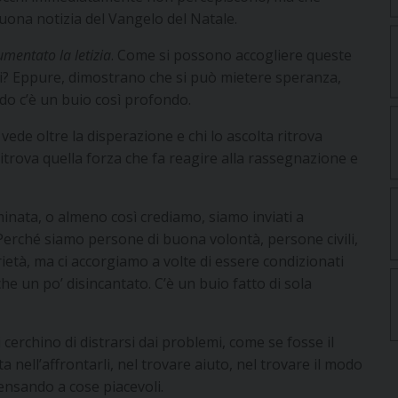
buona notizia del Vangelo del Natale.
umentato la letizia
. Come si possono accogliere queste
icili? Eppure, dimostrano che si può mietere speranza,
do c’è un buio così profondo.
, vede oltre la disperazione e chi lo ascolta ritrova
 Ritrova quella forza che fa reagire alla rassegnazione e
inata, o almeno così crediamo, siamo inviati a
 Perché siamo persone di buona volontà, persone civili,
rietà, ma ci accorgiamo a volte di essere condizionati
e un po’ disincantato. C’è un buio fatto di sola
cerchino di distrarsi dai problemi, come se fosse il
 nell’affrontarli, nel trovare aiuto, nel trovare il modo
pensando a cose piacevoli.