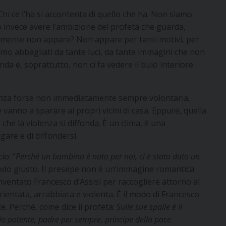
 Chi ce l’ha si accontenta di quello che ha. Non siamo
invece avere l’ambizione del profeta che guarda,
amente non appare? Non appare per tanti motivi, per
iamo abbagliati da tante luci, da tante immagini che non
onda e, soprattutto, non ci fa vedere il buio interiore
olenza forse non immediatamente sempre volontaria,
vanno a sparare ai propri vicini di casa. Eppure, quella
 che la violenza si diffonda. È un clima, è una
gare e di diffondersi.
io: “
Perché un bambino è nato per noi, ci è stato dato un
modo giusto. Il presepe non è un’immagine romantica
ventato Francesco d’Assisi per raccogliere attorno al
entata, arrabbiata e violenta. È il modo di Francesco
ce. Perché, come dice il profeta:
Sulle sue spalle è il
io potente, padre per sempre, principe della pace
.