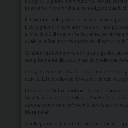
accoglie il Signore, nemmeno nei poveri, perché 
guardano in profondità e non colgono quello ch
È il principe della pace e se desideriamo la pac
E se vogliamo la pace attorno a noi, non possiam
allora, di più di quello che facciamo, per evitare 
quale, alla fine, non c’è spazio per il bambino d
Gli abitanti di Betlemme non erano gente cattiv
semplicemente distratti, presi da quello che dove
Accogliere è una scelta di cuore, non è solo un 
attività. Ed è quello che il Natale ci chiede, accogl
Preparare il Natale vuol dire diventare più perso
Gesù laddove non lo vediamo. Perché è lui che ci p
verbo si è fatto carne ed è venuto ad abitare in mez
Marginale?
Quella parola è il nostro futuro, per questo ci p