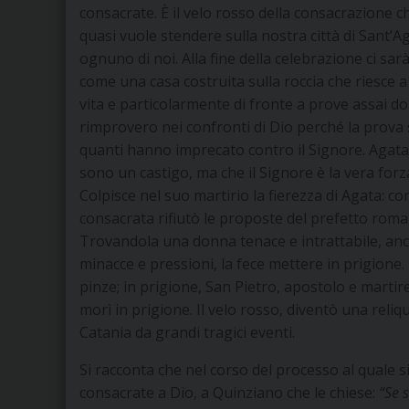
consacrate. È il velo rosso della consacrazione c
quasi vuole stendere sulla nostra città di Sant’A
ognuno di noi. Alla fine della celebrazione ci sarà 
come una casa costruita sulla roccia che riesce a 
vita e particolarmente di fronte a prove assai dolo
rimprovero nei confronti di Dio perché la prova 
quanti hanno imprecato contro il Signore. Agata 
sono un castigo, ma che il Signore è la vera forza
Colpisce nel suo martirio la fierezza di Agata: con
consacrata rifiutò le proposte del prefetto roman
Trovandola una donna tenace e intrattabile, anche
minacce e pressioni, la fece mettere in prigione. T
pinze; in prigione, San Pietro, apostolo e martire
morì in prigione. Il velo rosso, diventò una reliq
Catania da grandi tragici eventi.
Si racconta che nel corso del processo al quale 
consacrate a Dio, a Quinziano che le chiese:
“Se 