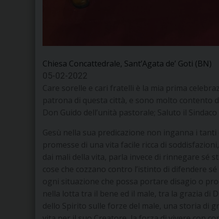
Chiesa Concattedrale, Sant’Agata de’ Goti (BN)
05-02-2022
Care sorelle e cari fratelli è la mia prima celeb
patrona di questa città, e sono molto contento d
Don Guido dell’unità pastorale; Saluto il Sindaco 
Gesù nella sua predicazione non inganna i tanti 
promesse di una vita facile ricca di soddisfazio
dai mali della vita, parla invece di rinnegare sé st
cose che cozzano contro l’istinto di difendere sé 
ogni situazione che possa portare disagio o produ
nella lotta tra il bene ed il male, tra la grazia di
dello Spirito sulle forze del male, una storia di g
vita per il suo Creatore, la forza di vivere con c