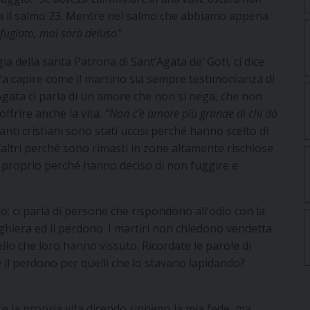
da il salmo 23. Mentre nel salmo che abbiamo appena
ifugiato, mai sarò deluso”.
a della santa Patrona di Sant’Agata de’ Goti, ci dice
 fa capire come il martirio sia sempre testimonianza di
Agata ci parla di un amore che non si nega, che non
offrire anche la vita
. “Non c’è amore più grande di chi dà
Tanti cristiani sono stati uccisi perché hanno scelto di
 altri perché sono rimasti in zone altamente rischiose
ita proprio perché hanno deciso di non fuggire e
dio; ci parla di persone che rispondono all’odio con la
ghiera ed il perdono. I martiri non chiedono vendetta
llo che loro hanno vissuto. Ricordate le parole di
e il perdono per quelli che lo stavano lapidando?
e la propria vita dicendo rinnego la mia fede, ma