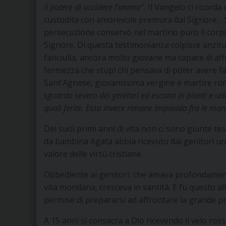
il potere di uccidere l’anima”.
Il Vangelo ci ricorda
custodita con amorevole premura dal Signore… Sa
persecuzione conservò nel martirio puro il corpo
Signore. Di questa testimonianza colpisce anzitu
fanciulla, ancora molto giovane ma capace di affr
fermezza che stupì chi pensava di poter avere fac
Sant’Agnese, giovanissima vergine e martire r
sguardo severo dei genitori ed escono in pianti e ur
quali ferite. Essa invece rimane impavida fra le mani
Dei suoi primi anni di vita non ci sono giunte 
da bambina Agata abbia ricevuto dai genitori un
valore delle virtù cristiane.
Obbediente ai genitori, che amava profondamente
vita mondana, cresceva in santità. E fu questo all
permise di prepararsi ad affrontare la grande pr
A 15 anni si consacra a Dio ricevendo il velo ros