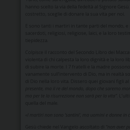
hanno scelto la via della fedeltà al Signore Ge
costretto, sceglie di donare la sua vita per noi.
E sono tanti i martiri in tante parti del mondo, e 
sacerdoti, religiosi, religiose, laici, e la loro te
tiepidezza.
Colpisce il racconto del Secondo Libro dei Maccab
violenta di chi calpesta la loro dignità e la loro 
di subire la morte. I 7 fratelli e la madre posson
vanamente sull’intervento di Dio, ma in realtà s
di Dio nella loro vita. Dissero quei giovani figli 
presente, ma il re del mondo, dopo che saremo morti 
ma per te la risurrezione non sarà per la vita”
. L’ul
quella del male.
«I martiri non sono ‘santini’, ma uomini e donne in
Gesù chiede nel Vangelo ascoltato di
“non aver p