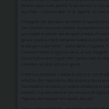
temerei alcun male, perché Tu sei con me”
ci ricor
ascoltato il salmista dice:
“In te, Signore, mi sono r
Il Vangelo che abbiamo ascoltato in questa liturgi
che i martiri non sono vittime, ma testimoni e ci
una realtà di amore: anche questa festa di Sant’
gira le spalle e che è talmente fedele al punto di 
la vita per i propri amici”
, aveva detto il Signore. 
rimanere fedeli al Signore Gesù, al suo Vangelo;
da cui tutti erano fuggiti. Altri hanno dato la v
rimanere accanto alla loro gente.
Il martirio cristiano ci parla di amore e non di o
mitezza, che rispondono alla violenza con la pre
ma chiedono di vivere un amore all’altezza di que
Stefano, il primo martire che invocava al Signor
“Signore, non imputar loro questo peccato”
.
Tanti, come sant’Agata, avrebbero potuto salvar