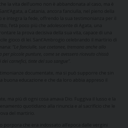
 che la vita dell’uomo non è abbandonata al caso, ma è
nt’Agata, a Catania, ancora fanciulla, nel pieno della
 e integra la fede, offrendo la sua testimonianza per il
tto, l’età poco più che adolescente di Agata, una
ontare la prova decisiva della sua vita, capace di una
ile gioco di lei. Sant’Ambrogio celebrando il martirio di
omana
: “Le fanciulle, sue coetanee, tremano anche allo
la per piccole punture, come se avessero ricevuto chissà
 dei carnefici, tinte del suo sangue”
.
testimonianze documentate, ma si può supporre che sin
a buona educazione e che da loro abbia appreso il
, ma più di ogni cosa amava Dio. Fuggiva il lusso e la
enamento quotidiano alla rinuncia e al sacrificio che le
ova del martirio.
so porpora che era indossato all’epoca dalle vergini