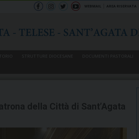
WEBMAIL
AREA RISERVATA
f
ig
tw
yt
b
TORIO
STRUTTURE DIOCESANE
DOCUMENTI PASTORALI
atrona della Città di Sant’Agata