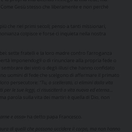
sù. Come Gesù stesso che liberamente e non perché
più che nei primi secoli; penso a tanti missionari,
stimonianza colpisce e forse ci inquieta nella nostra
ei: sette fratelli e la loro madre contro l’arroganza
libertà imponendogli o di rinunciare alla propria fede o
o sembrare dei vinti o degli illusi che hanno confidato
ono uomini di fede che scelgono di affermare il primato
al loro persecutore:
“
Tu, o scellerato, ci elimini dalla vita
per le sue leggi, ci risusciterà a vita nuova ed eterna…
tima parola sulla vita dei martiri è quella di Dio, non
 carne e ossa»
ha detto papa Francesco.
aura di quelli che possono uccidere il corpo, ma non hanno