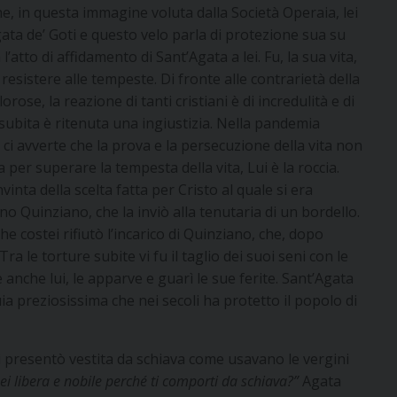
he, in questa immagine voluta dalla Società Operaia, lei
gata de’ Goti e questo velo parla di protezione sua su
l’atto di affidamento di Sant’Agata a lei. Fu, la sua vita,
resistere alle tempeste. Di fronte alle contrarietà della
rose, la reazione di tanti cristiani è di incredulità e di
subita è ritenuta una ingiustizia. Nella pandemia
ci avverte che la prova e la persecuzione della vita non
 per superare la tempesta della vita, Lui è la roccia.
vinta della scelta fatta per Cristo al quale si era
o Quinziano, che la inviò alla tenutaria di un bordello.
 costei rifiutò l’incarico di Quinziano, che, dopo
ra le torture subite vi fu il taglio dei suoi seni con le
 anche lui, le apparve e guarì le sue ferite. Sant’Agata
uia preziosissima che nei secoli ha protetto il popolo di
si presentò vestita da schiava come usavano le vergini
sei libera e nobile perché ti comporti da schiava?”
Agata