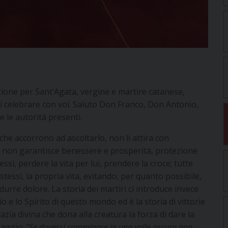
razione per Sant’Agata, vergine e martire catanese,
i celebrare con voi. Saluto Don Franco, Don Antonio,
e le autorità presenti.
che accorrono ad ascoltarlo, non li attira con
ni, non garantisce benessere e prosperità, protezione
essi, perdere la vita per lui, prendere la croce; tutte
stessi, la propria vita, evitando, per quanto possibile,
rre dolore. La storia dei martiri ci introduce invece
 Dio e lo Spirito di questo mondo ed è la storia di vittorie
razia divina che dona alla creatura la forza di dare la
oraggio:
“Se dovessi camminare in una valle oscura non