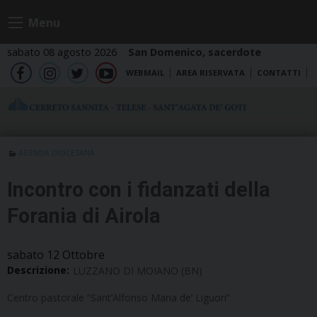
Skip
Menu
to
content
sabato 08 agosto 2026
San Domenico, sacerdote
WEBMAIL
AREA RISERVATA
CONTATTI
fb
ig
tw
yt
AGENDA DIOCESANA
Incontro con i fidanzati della
Forania di Airola
sabato
12
Ottobre
Descrizione:
LUZZANO DI MOIANO (BN)
Centro pastorale “Sant’Alfonso Maria de’ Liguori”