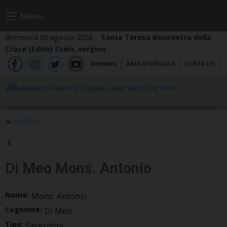
Skip
Menu
to
content
domenica 09 agosto 2026
Santa Teresa Benedetta della
Croce (Edith) Stein, vergine
WEBMAIL
AREA RISERVATA
CONTATTI
fb
ig
tw
yt
SACERDOTE
Di Meo Mons. Antonio
Nome:
Mons. Antonio
Cognome:
Di Meo
Tipo:
Sacerdote