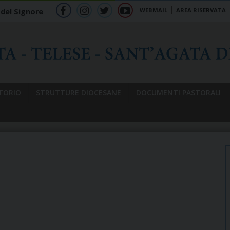
WEBMAIL
AREA RISERVATA
 del Signore
f
ig
tw
yt
b
TORIO
STRUTTURE DIOCESANE
DOCUMENTI PASTORALI