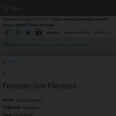
Skip
Menu
to
content
domenica 09 agosto 2026
Santa Teresa Benedetta della
Croce (Edith) Stein, vergine
WEBMAIL
AREA RISERVATA
CONTATTI
fb
ig
tw
yt
SACERDOTE
Foschini Don Flaviano
Nome:
Don Flaviano
Cognome:
Foschini
Tipo:
Sacerdote