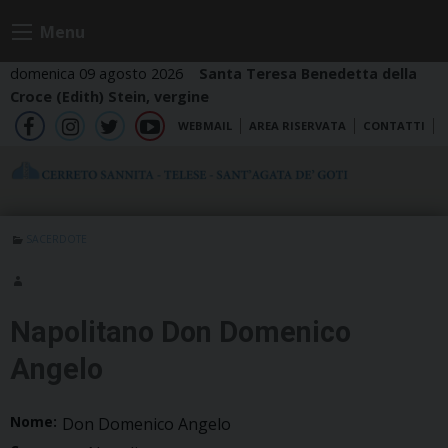
Skip
Menu
to
content
domenica 09 agosto 2026
Santa Teresa Benedetta della
Croce (Edith) Stein, vergine
WEBMAIL
AREA RISERVATA
CONTATTI
fb
ig
tw
yt
SACERDOTE
Napolitano Don Domenico
Angelo
Nome:
Don Domenico Angelo