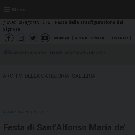
Skip
Menu
to
content
giovedì 06 agosto 2026
Festa della Trasfigurazione del
Signore
WEBMAIL
AREA RISERVATA
CONTATTI
fb
ig
tw
yt
ARCHIVI DELLA CATEGORIA:
GALLERIA
MULTIMEDIA
,
PHOTOGALLERY
Festa di Sant’Alfonso Maria de’