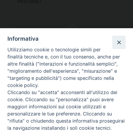
PASTORALI
PHOTOGALLERY
VIDEOGALLERY
Informativa
Utilizziamo cookie o tecnologie simili per
finalità tecniche e, con il tuo consenso, anche per
altre finalità ("interazioni e funzionalità semplici",
S
EDE VESCOVILE
"miglioramento dell'esperienza", "misurazione" e
Piazza Wojtyla, 1
"targeting e pubblicità") come specificato nella
82032 Cerreto Sannita (BN)
cookie policy.
Cliccando su "accetta" acconsenti all'utilizzo dei
Telefax: (+39) 0824 861115
cookie. Cliccando su "personalizza" puoi avere
Email: info@diocesicerreto.it
maggiori informazioni sui cookie utilizzati e
personalizzare le tue preferenze. Cliccando su
"rifiuta" o chiudendo questa informativa proseguirai
la navigazione installando i soli cookie tecnici.
Copyright 2018 - Diocesi di Cerreto Sannita - Telese - Sant’Agata de’ Goti