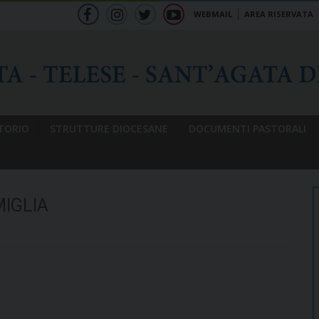
WEBMAIL
AREA RISERVATA
f
ig
tw
yt
b
TORIO
STRUTTURE DIOCESANE
DOCUMENTI PASTORALI
IGLIA