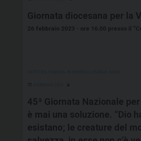
Giornata diocesana per la V
26 febbraio 2023 - ore 16.00 presso il 
CATECHESI
,
FAMIGLIA
,
IN EVIDENZA
,
LITURGIA
,
NEWS
4 FEBBRAIO 2023
45ª Giornata Nazionale per
è mai una soluzione. “Dio h
esistano; le creature del m
salvezza, in esse non c’è v