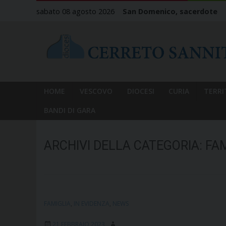
Skip
sabato 08 agosto 2026
San Domenico, sacerdote
to
content
HOME
VESCOVO
DIOCESI
CURIA
TERRI
BANDI DI GARA
ARCHIVI DELLA CATEGORIA:
FAM
FAMIGLIA
,
IN EVIDENZA
,
NEWS
21 FEBBRAIO 2023