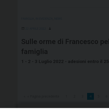
FAMIGLIA
,
IN EVIDENZA
,
NEWS
22 APRILE 2022
Sulle orme di Francesco pell
famiglia
1 - 2 - 3 Luglio 2022 - adesioni entro il 25
« Pagina precedente
1
2
3
4
5
6