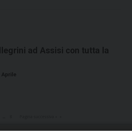
egrini ad Assisi con tutta la
 Aprile
...
8
Pagina successiva »