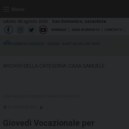
Skip
Menu
to
content
sabato 08 agosto 2026
San Domenico, sacerdote
WEBMAIL
AREA RISERVATA
CONTATTI
fb
ig
tw
yt
ARCHIVI DELLA CATEGORIA:
CASA SAMUELE
CASA SAMUELE
,
MULTIMEDIA
,
NEWS
,
PHOTOGALLERY
18 NOVEMBRE 2021
Giovedì Vocazionale per