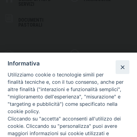
SERVIZI
DOCUMENTI
PASTORALI
PHOTOGALLERY
VIDEOGALLERY
Informativa
Utilizziamo cookie o tecnologie simili per
finalità tecniche e, con il tuo consenso, anche per
altre finalità ("interazioni e funzionalità semplici",
S
EDE VESCOVILE
"miglioramento dell'esperienza", "misurazione" e
Piazza Wojtyla, 1
"targeting e pubblicità") come specificato nella
82032 Cerreto Sannita (BN)
cookie policy.
Cliccando su "accetta" acconsenti all'utilizzo dei
Telefax: (+39) 0824 861115
cookie. Cliccando su "personalizza" puoi avere
Email: info@diocesicerreto.it
maggiori informazioni sui cookie utilizzati e