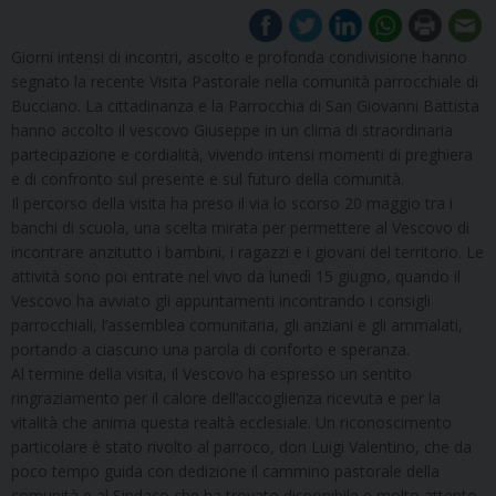
Giorni intensi di incontri, ascolto e profonda condivisione hanno
segnato la recente Visita Pastorale nella comunità parrocchiale di
Bucciano. La cittadinanza e la Parrocchia di San Giovanni Battista
hanno accolto il vescovo Giuseppe in un clima di straordinaria
partecipazione e cordialità, vivendo intensi momenti di preghiera
e di confronto sul presente e sul futuro della comunità.
Il percorso della visita ha preso il via lo scorso 20 maggio tra i
banchi di scuola, una scelta mirata per permettere al Vescovo di
incontrare anzitutto i bambini, i ragazzi e i giovani del territorio. Le
attività sono poi entrate nel vivo da lunedì 15 giugno, quando il
Vescovo ha avviato gli appuntamenti incontrando i consigli
parrocchiali, l’assemblea comunitaria, gli anziani e gli ammalati,
portando a ciascuno una parola di conforto e speranza.
Al termine della visita, il Vescovo ha espresso un sentito
ringraziamento per il calore dell’accoglienza ricevuta e per la
vitalità che anima questa realtà ecclesiale. Un riconoscimento
particolare è stato rivolto al parroco, don Luigi Valentino, che da
poco tempo guida con dedizione il cammino pastorale della
comunità e al Sindaco che ha trovato disponibile e molto attento