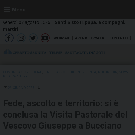
Skip
Menu
to
content
venerdì 07 agosto 2026
Santi Sisto II, papa, e compagni,
martiri
WEBMAIL
AREA RISERVATA
CONTATTI
fb
ig
tw
yt
COMUNICAZIONI SOCIALI
,
DALLE PARROCCHIE
,
IN EVIDENZA
,
MULTIMEDIA
,
NEWS
,
PHOTOGALLERY
23 GIUGNO 2026
Fede, ascolto e territorio: si è
conclusa la Visita Pastorale del
Vescovo Giuseppe a Bucciano