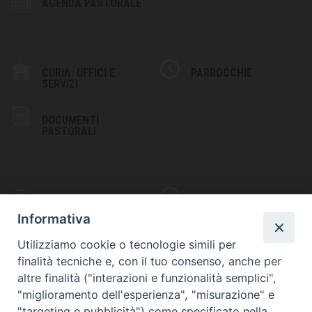
AGENDA PASTORALE
CURIA: UFFICI E
PARROCCHIE
SERVIZI
DOCUMENTI
PASTORALI
PHOTOGALLERY
VIDEOGALLERY
Informativa
Utilizziamo cookie o tecnologie simili per
finalità tecniche e, con il tuo consenso, anche per
altre finalità ("interazioni e funzionalità semplici",
S
EDE VESCOVILE
"miglioramento dell'esperienza", "misurazione" e
Piazza Wojtyla, 1
"targeting e pubblicità") come specificato nella