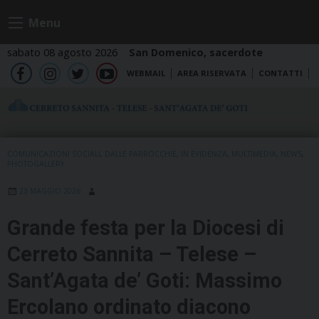
Skip
Menu
to
content
sabato 08 agosto 2026
San Domenico, sacerdote
WEBMAIL
AREA RISERVATA
CONTATTI
fb
ig
tw
yt
COMUNICAZIONI SOCIALI
,
DALLE PARROCCHIE
,
IN EVIDENZA
,
MULTIMEDIA
,
NEWS
,
PHOTOGALLERY
23 MAGGIO 2026
Grande festa per la Diocesi di
Cerreto Sannita – Telese –
Sant’Agata de’ Goti: Massimo
Ercolano ordinato diacono