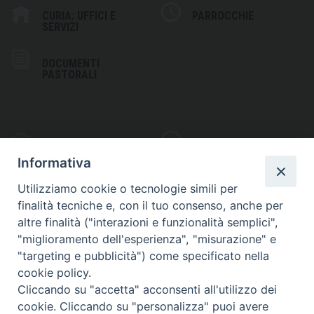
CURIA: UFFICI E
PARROCCHIE
SERVIZI
DOCUMENTI
PASTORALI
PHOTOGALLERY
VIDEOGALLERY
Informativa
Utilizziamo cookie o tecnologie simili per
finalità tecniche e, con il tuo consenso, anche per
altre finalità ("interazioni e funzionalità semplici",
S
EDE VESCOVILE
"miglioramento dell'esperienza", "misurazione" e
Piazza Wojtyla, 1
"targeting e pubblicità") come specificato nella
82032 Cerreto Sannita (BN)
cookie policy.
Cliccando su "accetta" acconsenti all'utilizzo dei
Telefax: (+39) 0824 861115
cookie. Cliccando su "personalizza" puoi avere
Email: info@diocesicerreto.it