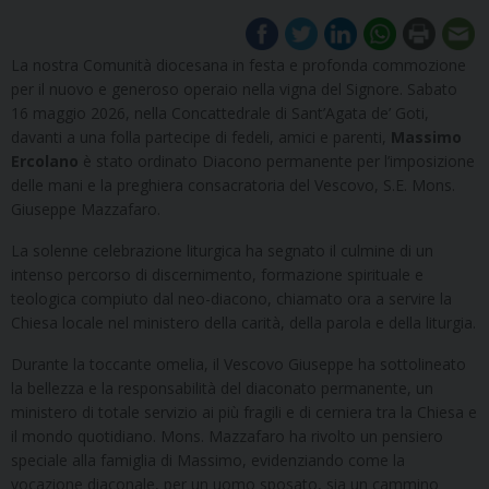
La nostra Comunità diocesana in festa e profonda commozione
per il nuovo e generoso operaio nella vigna del Signore. Sabato
16 maggio 2026, nella Concattedrale di Sant’Agata de’ Goti,
davanti a una folla partecipe di fedeli, amici e parenti,
Massimo
Ercolano
è stato ordinato Diacono permanente per l’imposizione
delle mani e la preghiera consacratoria del Vescovo, S.E. Mons.
Giuseppe Mazzafaro.
La solenne celebrazione liturgica ha segnato il culmine di un
intenso percorso di discernimento, formazione spirituale e
teologica compiuto dal neo-diacono, chiamato ora a servire la
Chiesa locale nel ministero della carità, della parola e della liturgia.
Durante la toccante omelia, il Vescovo Giuseppe ha sottolineato
la bellezza e la responsabilità del diaconato permanente, un
ministero di totale servizio ai più fragili e di cerniera tra la Chiesa e
il mondo quotidiano. Mons. Mazzafaro ha rivolto un pensiero
speciale alla famiglia di Massimo, evidenziando come la
vocazione diaconale, per un uomo sposato, sia un cammino