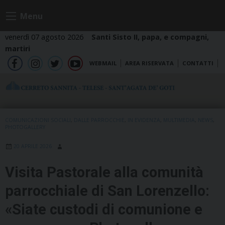
Skip
Menu
to
content
venerdì 07 agosto 2026
Santi Sisto II, papa, e compagni,
martiri
WEBMAIL
AREA RISERVATA
CONTATTI
fb
ig
tw
yt
COMUNICAZIONI SOCIALI
,
DALLE PARROCCHIE
,
IN EVIDENZA
,
MULTIMEDIA
,
NEWS
,
PHOTOGALLERY
20 APRILE 2026
Visita Pastorale alla comunità
parrocchiale di San Lorenzello:
«Siate custodi di comunione e