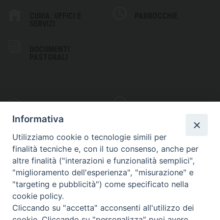
CURIA: UFFICI E
PARROCCHIE
SERVIZI
DOCUMENTI
PASTORALI
PHOTOGALLERY
VIDEOGALLERY
Informativa
Utilizziamo cookie o tecnologie simili per
finalità tecniche e, con il tuo consenso, anche per
altre finalità ("interazioni e funzionalità semplici",
S
EDE VESCOVILE
"miglioramento dell'esperienza", "misurazione" e
Piazza Wojtyla, 1
"targeting e pubblicità") come specificato nella
82032 Cerreto Sannita (BN)
cookie policy.
Cliccando su "accetta" acconsenti all'utilizzo dei
Telefax: (+39) 0824 861115
cookie. Cliccando su "personalizza" puoi avere