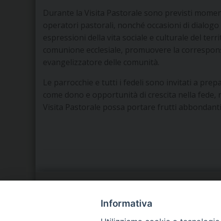
Durante la Visita Pastorale sono previsti momenti l
operatori pastorali, nonché occasioni di dialogo c
espressioni della vita sociale e culturale del ter
comunione ecclesiale, promuovere la corresponsa
evangelizzatore delle comunità.
Le parrocchie e tutti i fedeli sono invitati a pr
come dono e opportunità di crescita nella fede, ne
Visita Pastorale possa portare frutti abbondanti
LA NOSTRA DIOCESI
C
Informativa