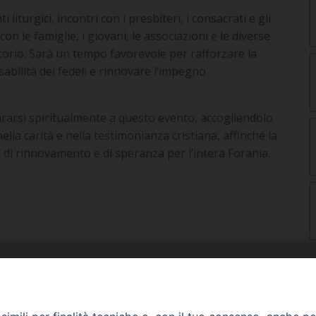
iturgici, incontri con i presbiteri, i consacrati e gli
on le famiglie, i giovani, le associazioni e le diverse
ritorio. Sarà un tempo favorevole per rafforzare la
bilità dei fedeli e rinnovare l’impegno
epararsi spiritualmente a questo evento, accogliendolo
lla carità e nella testimonianza cristiana, affinché la
 di rinnovamento e di speranza per l’intera Forania.
URIA: UFFICI E SERVIZI
PHOTOGALLERY