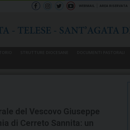
WEBMAIL
AREA RISERVATA
f
ig
tw
yt
b
TORIO
STRUTTURE DIOCESANE
DOCUMENTI PASTORALI
orale del Vescovo Giuseppe
nia di Cerreto Sannita: un