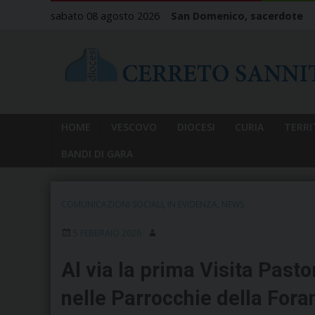
Skip
sabato 08 agosto 2026
San Domenico, sacerdote
to
content
HOME
VESCOVO
DIOCESI
CURIA
TERRI
BANDI DI GARA
COMUNICAZIONI SOCIALI
,
IN EVIDENZA
,
NEWS
5 FEBBRAIO 2026
Al via la prima Visita Past
nelle Parrocchie della Fora