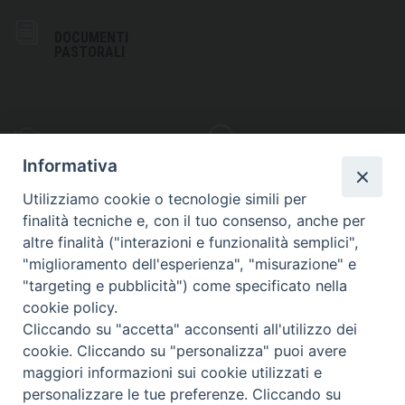
DOCUMENTI
PASTORALI
PHOTOGALLERY
VIDEOGALLERY
Informativa
Utilizziamo cookie o tecnologie simili per
finalità tecniche e, con il tuo consenso, anche per
altre finalità ("interazioni e funzionalità semplici",
S
EDE VESCOVILE
"miglioramento dell'esperienza", "misurazione" e
Piazza Wojtyla, 1
"targeting e pubblicità") come specificato nella
82032 Cerreto Sannita (BN)
cookie policy.
Cliccando su "accetta" acconsenti all'utilizzo dei
Telefax: (+39) 0824 861115
cookie. Cliccando su "personalizza" puoi avere
Email: info@diocesicerreto.it
maggiori informazioni sui cookie utilizzati e
personalizzare le tue preferenze. Cliccando su