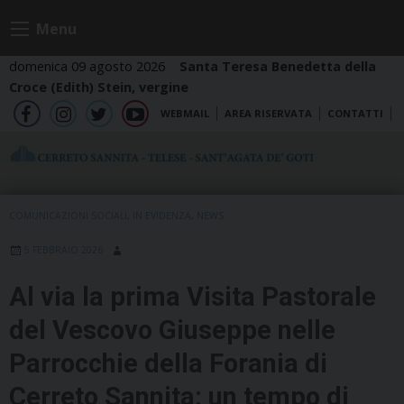
Skip
Menu
to
content
domenica 09 agosto 2026
Santa Teresa Benedetta della
Croce (Edith) Stein, vergine
WEBMAIL
AREA RISERVATA
CONTATTI
fb
ig
tw
yt
COMUNICAZIONI SOCIALI
,
IN EVIDENZA
,
NEWS
5 FEBBRAIO 2026
Al via la prima Visita Pastorale
del Vescovo Giuseppe nelle
Parrocchie della Forania di
Cerreto Sannita: un tempo di