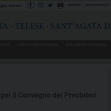
WEBMAIL
AREA RISERVATA
gni, martiri
f
ig
tw
yt
b
TORIO
STRUTTURE DIOCESANE
DOCUMENTI PASTORALI
ei il Convegno dei Presbiteri