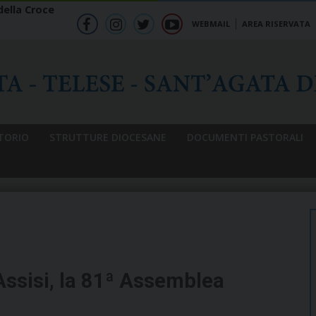
ella Croce
WEBMAIL
AREA RISERVATA
f
ig
tw
yt
b
TORIO
STRUTTURE DIOCESANE
DOCUMENTI PASTORALI
Assisi, la 81ª Assemblea