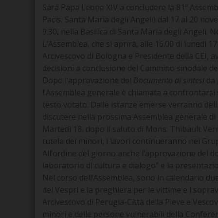
Sarà Papa Leone XIV a concludere la 81ª Assemb
Pacis, Santa Maria degli Angeli) dal 17 al 20 nove
9.30, nella Basilica di Santa Maria degli Angeli. 
L’Assemblea, che si aprirà, alle 16.00 di lunedì 
Arcivescovo di Bologna e Presidente della CEI, avrà
decisioni a conclusione del Cammino sinodale dell
Dopo l’approvazione del
Documento di sintesi
da 
l’Assemblea generale è chiamata a confrontarsi s
testo votato. Dalle istanze emerse verranno delin
discutere nella prossima Assemblea generale di
Martedì 18, dopo il saluto di Mons. Thibault Ver
tutela dei minori, i lavori continueranno nei Grup
All’ordine del giorno anche l’approvazione del d
laboratorio di cultura e dialogo” e la presentazi
Nel corso dell’Assemblea, sono in calendario due
dei Vespri e la preghiera per le vittime e i sopra
Arcivescovo di Perugia-Città della Pieve e Vescovo
minori e delle persone vulnerabili della Confere