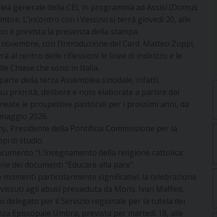
lea generale della CEI, in programma ad Assisi (Domus
mbre. L’incontro con i Vescovi si terrà giovedì 20, alle
Non è prevista la presenza della stampa.
17 novembre, con l’Introduzione del Card. Matteo Zuppi,
 al centro delle riflessioni le linee di indirizzo e le
e Chiese che sono in Italia.
parte della terza Assemblea sinodale, infatti,
u priorità, delibere e note elaborate a partire dal
eate le prospettive pastorali per i prossimi anni, da
 maggio 2026.
ny, Presidente della Pontificia Commissione per la
pi di studio.
ocumento “L’insegnamento della religione cattolica:
one dei documenti “Educare alla pace”.
 momenti particolarmente significativi: la celebrazione
vvissuti agli abusi presieduta da Mons. Ivan Maffeis,
 delegato per il Servizio regionale per la tutela dei
nza Episcopale Umbra, prevista per martedì 18, alle