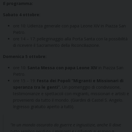
Il programma:
Sabato 4 ottobre:
ore 10: Udienza generale con papa Leone XIV in Piazza San
Pietro.
ore 14 – 17: pellegrinaggio alla Porta Santa con la possibilità
di ricevere il Sacramento della Riconciliazione.
Domenica 5 ottobre:
ore 10:
Santa Messa con papa Leone XIV
in Piazza San
Pietro.
ore 15 – 19:
Festa dei Popoli “Migranti e Missionari di
speranza tra le genti”.
Un pomeriggio di condivisione,
testimonianze e spettacoli con migranti, missionari e artisti e
provenienti da tutto il mondo. (Giardini di Castel S. Angelo.
Ingresso gratuito aperto a tutti).
“In un mondo oscurato da guerre e ingiustizie, anche lì dove
tutto sembra perduto, i migranti e i rifugiati si ergono a