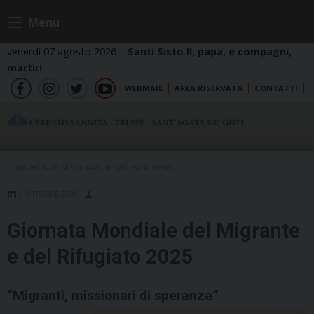
Skip
Menu
to
content
venerdì 07 agosto 2026
Santi Sisto II, papa, e compagni,
martiri
WEBMAIL
AREA RISERVATA
CONTATTI
fb
ig
tw
yt
COMUNICAZIONI SOCIALI
,
IN EVIDENZA
,
NEWS
3 OTTOBRE 2025
Giornata Mondiale del Migrante
e del Rifugiato 2025
“Migranti, missionari di speranza”