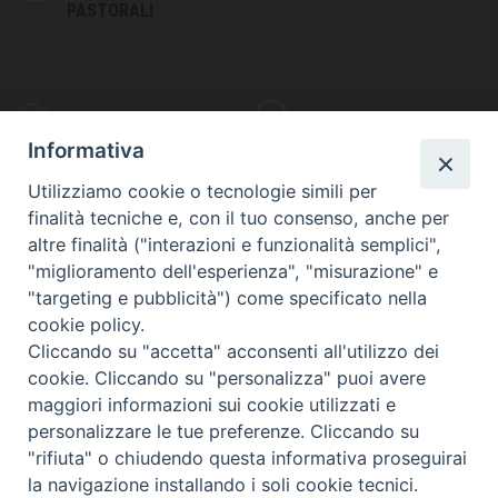
PASTORALI
PHOTOGALLERY
VIDEOGALLERY
Informativa
Utilizziamo cookie o tecnologie simili per
finalità tecniche e, con il tuo consenso, anche per
altre finalità ("interazioni e funzionalità semplici",
S
EDE VESCOVILE
"miglioramento dell'esperienza", "misurazione" e
Piazza Wojtyla, 1
"targeting e pubblicità") come specificato nella
82032 Cerreto Sannita (BN)
cookie policy.
Cliccando su "accetta" acconsenti all'utilizzo dei
Telefax: (+39) 0824 861115
cookie. Cliccando su "personalizza" puoi avere
Email: info@diocesicerreto.it
maggiori informazioni sui cookie utilizzati e
personalizzare le tue preferenze. Cliccando su
"rifiuta" o chiudendo questa informativa proseguirai
la navigazione installando i soli cookie tecnici.
Copyright 2018 - Diocesi di Cerreto Sannita - Telese - Sant’Agata de’ Goti