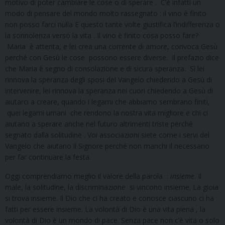
motivo di poter cambiare le cose o di sperare . C’è infatti un
modo di pensare del mondo molto rassegnato : il vino è finito
non posso farci nulla E questo tante volte giustifica l’indifferenza o
la sonnolenza verso la vita . Il vino è finito cosa posso fare?
Maria è attenta, e lei crea una corrente di amore, convoca Gesù
perché con Gesù le cose possono essere diverse. Il prefazio dice
che Maria è segno di consolazione e di sicura speranza. Sì lei
rinnova la speranza degli sposi del Vangelo chiedendo a Gesù di
intervenire, lei rinnova la speranza nei cuori chiedendo a Gesù di
aiutarci a creare, quando i legami che abbiamo sembrano finiti,
quei legami umani che rendono la nostra vita migliore e chi ci
aiutano a sperare anche nel futuro altrimenti triste perché
segnato dalla solitudine . Voi associazioni siete come i servi del
Vangelo che aiutano il Signore perché non manchi il necessario
per far continuare la festa.
Oggi comprendiamo meglio il valore della parola :
insieme
. Il
male, la solitudine, la discriminazione si vincono insieme. La gioia
si trova insieme. Il Dio che ci ha creato e conosce ciascuno ci ha
fatti per essere insieme. La volontà di Dio è una vita piena , la
volontà di Dio è un mondo di pace. Senza pace non c’è vita o solo