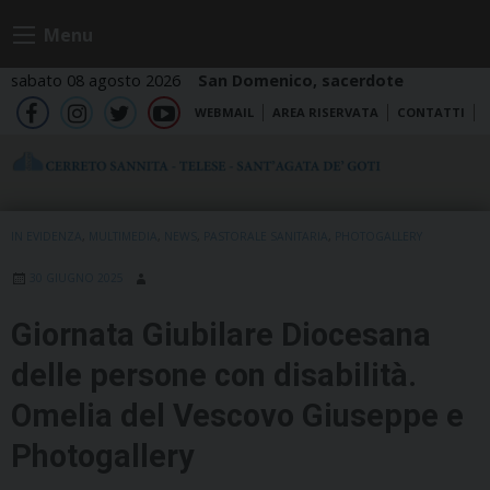
Skip
Menu
to
content
sabato 08 agosto 2026
San Domenico, sacerdote
WEBMAIL
AREA RISERVATA
CONTATTI
fb
ig
tw
yt
IN EVIDENZA
,
MULTIMEDIA
,
NEWS
,
PASTORALE SANITARIA
,
PHOTOGALLERY
30 GIUGNO 2025
Giornata Giubilare Diocesana
delle persone con disabilità.
Omelia del Vescovo Giuseppe e
Photogallery