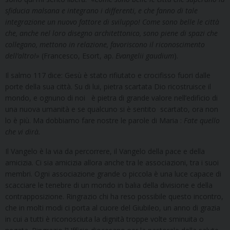
sfiducia malsana e integrano i differenti, e che fanno di tale
integrazione un nuovo fattore di sviluppo! Come sono belle le città
che, anche nel loro disegno architettonico, sono piene di spazi che
collegano, mettono in relazione, favoriscono il riconoscimento
dell’altro!»
(Francesco, Esort, ap.
Evangelii gaudium
).
Il salmo 117 dice: Gesù è stato rifiutato e crocifisso fuori dalle
porte della sua città. Su di lui, pietra scartata Dio ricostruisce il
mondo, e ognuno di noi è pietra di grande valore nell’edificio di
una nuova umanità e se qualcuno si è sentito scartato, ora non
lo è più. Ma dobbiamo fare nostre le parole di Maria :
Fate quello
che vi dirà.
Il Vangelo è la via da percorrere, il Vangelo della pace e della
amicizia. Ci sia amicizia allora anche tra le associazioni, tra i suoi
membri. Ogni associazione grande o piccola è una luce capace di
scacciare le tenebre di un mondo in balia della divisione e della
contrapposizione. Ringrazio chi ha reso possibile questo incontro,
che in molti modi ci porta al cuore del Giubileo, un anno di grazia
in cui a tutti è riconosciuta la dignità troppe volte sminuita o