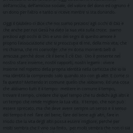
dell’amicizia, dell’amicizia sociale, del valore del dono ed ognuno è
un dono per l’altro e tanto si riceve mentre si sta donando.
Oggi il Giubileo ci dice che noi siamo preziosi agli occhi di Dio e
che anche per noi Gesù ha dato la sua vita sulla croce; siamo
preziosi agli occhi di Dio e uno dei segni di questo amore è
proprio l’associazione che si preoccupa di me, della mia vita, che
mi chiama, che mi coinvolge ,che mi dona momenti belli di
amicizia ,perché dove c’è il bene lì c’è Dio. Dio è presente nel
nostro stare insieme, nostri rapporti, nostri legami : vivere
insieme nel rispetto della propria identità nella certezza che io la
mia identità la comprendo solo quando sto con gli altri. E come si
fa questo? Mettendo in comune quello che abbiamo. Ed una cosa
che abbiamo tutti è il tempo: mettere in comune il tempo,
trovare il tempo, credere che quel tempo che tu dedichi agli altri è
un tempo che rende migliore la tua vita. Il tempo, che non può
essere sprecato, ma che deve avere sempre un senso e il senso
del tempo è nel fare del bene, fare del bene agli altri, fare in
modo che la vita degli altri possa essere migliore, perché per
molti sembra che il vino sia finito, per molti sembra che non ci sia