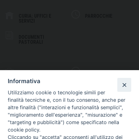
CURIA: UFFICI E
PARROCCHIE
SERVIZI
DOCUMENTI
PASTORALI
PHOTOGALLERY
VIDEOGALLERY
Informativa
Utilizziamo cookie o tecnologie simili per
finalità tecniche e, con il tuo consenso, anche per
altre finalità ("interazioni e funzionalità semplici",
S
EDE VESCOVILE
"miglioramento dell'esperienza", "misurazione" e
Piazza Wojtyla, 1
"targeting e pubblicità") come specificato nella
82032 Cerreto Sannita (BN)
cookie policy.
Cliccando su "accetta" acconsenti all'utilizzo dei