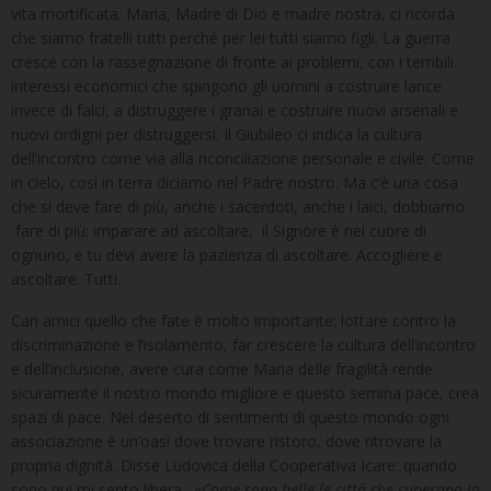
vita mortificata. Maria, Madre di Dio e madre nostra, ci ricorda
che siamo fratelli tutti perché per lei tutti siamo figli. La guerra
cresce con la rassegnazione di fronte ai problemi, con i terribili
interessi economici che spingono gli uomini a costruire lance
invece di falci, a distruggere i granai e costruire nuovi arsenali e
nuovi ordigni per distruggersi. Il Giubileo ci indica la cultura
dell’incontro come via alla riconciliazione personale e civile. Come
in cielo, così in terra diciamo nel Padre nostro. Ma c’è una cosa
che si deve fare di più, anche i sacerdoti, anche i laici, dobbiamo
fare di più: imparare ad ascoltare, il Signore è nel cuore di
ognuno, e tu devi avere la pazienza di ascoltare. Accogliere e
ascoltare. Tutti.
Cari amici quello che fate è molto importante: lottare contro la
discriminazione e l’isolamento, far crescere la cultura dell’incontro
e dell’inclusione, avere cura come Maria delle fragilità rende
sicuramente il nostro mondo migliore e questo semina pace, crea
spazi di pace. Nel deserto di sentimenti di questo mondo ogni
associazione è un’oasi dove trovare ristoro, dove ritrovare la
propria dignità. Disse Ludovica della Cooperativa Icare: quando
sono qui mi sento libera. «
Come sono belle le città che superano la