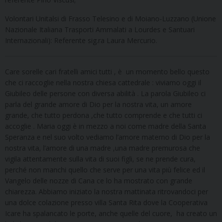
Volontari Unitalsi di Frasso Telesino e di Moiano-Luzzano (Unione
Nazionale Italiana Trasporti Ammalati a Lourdes e Santuari
Internazionali): Referente sig.ra Laura Mercurio.
Care sorelle cari fratelli amici tutti , è un momento bello questo
che ci raccoglie nella nostra chiesa cattedrale : viviamo oggi il
Giubileo delle persone con diversa abilità . La parola Giubileo ci
parla del grande amore di Dio per la nostra vita, un amore
grande, che tutto perdona ,che tutto comprende e che tutti ci
accoglie . Maria oggi è in mezzo a noi come madre della Santa
Speranza e nel suo volto vediamo l’amore materno di Dio per la
nostra vita, l’amore di una madre ,una madre premurosa che
vigila attentamente sulla vita di suoi figli, se ne prende cura,
perché non manchi quello che serve per una vita più felice ed il
Vangelo delle nozze di Cana ce lo ha mostrato con grande
chiarezza. Abbiamo iniziato la nostra mattinata ritrovandoci per
una dolce colazione presso villa Santa Rita dove la Cooperativa
Icare ha spalancato le porte, anche quelle del cuore, ha creato un