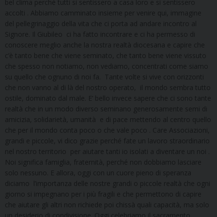
bel clima perché tutti si sentissero a casa loro e si sentissero
accolti . Abbiamo camminato insieme per venire qui, immagine
del pellegrinaggio della vita che ci porta ad andare incontro al
Signore. Il Giubileo ci ha fatto incontrare e ci ha permesso di
conoscere meglio anche la nostra realtà diocesana e capire che
c’è tanto bene che viene seminato, che tanto bene viene vissuto
che spesso non notiamo, non vediamo, concentrati come siamo
su quello che ognuno di noi fa. Tante volte si vive con orizzonti
che non vanno al di là del nostro operato, il mondo sembra tutto
ostile, dominato dal male. E’ bello invece sapere che ci sono tante
realtà che in un modo diverso seminano generosamente semi di
amicizia, solidarietà, umanità e di pace mettendo al centro quello
che per il mondo conta poco o che vale poco . Care Associazioni,
grandi e piccole, vi dico grazie perché fate un lavoro straordinario
nel nostro territorio per aiutare tanti io isolati a diventare un noi .
Noi significa famiglia, fraternità, perché non dobbiamo lasciare
solo nessuno. E allora, oggi con un cuore pieno di speranza
diciamo l’importanza delle nostre grandi o piccole realtà che ogni
giorno si impegnano per i più fragili e che permettono di capire
che aiutare gli altri non richiede poi chissà quali capacità, ma solo
un desiderio di condivisione. Oggi celebriamo il sacramento