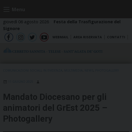
Skip
Menu
to
content
giovedì 06 agosto 2026
Festa della Trasfigurazione del
Signore
WEBMAIL
AREA RISERVATA
CONTATTI
fb
ig
tw
yt
COMUNICAZIONI SOCIALI
,
IN EVIDENZA
,
MULTIMEDIA
,
NEWS
,
PHOTOGALLERY
11 GIUGNO 2025
Mandato Diocesano per gli
animatori del GrEst 2025 –
Photogallery