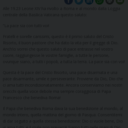
Alle 19.23 Leone XIV ha rivolto a Roma e al mondo dalla Loggia
centrale della Basilica Vaticana questo saluto:
“La pace sia con tutti voi!
Fratelli e sorelle carissimi, questo è il primo saluto del Cristo
Risorto, il buon pastore che ha dato la vita per il gregge di Dio.
Anch’io vorrei che questo saluto di pace entrasse nel vostro
cuore, raggiungesse le vostre famiglie, a tutte le persone,
ovunque siano, a tutti i popoli, a tutta la terra. La pace sia con voi!
Questa è la pace del Cristo Risorto, una pace disarmata e una
pace disarmante, umile e perseverante. Proviene da Dio, Dio che
ci ama tutti incondizionatamente. Ancora conserviamo nei nostri
orecchi quella voce debole ma sempre coraggiosa di Papa
Francesco che benediva Roma!
Il Papa che benediva Roma dava la sua benedizione al mondo, al
mondo intero, quella mattina del giorno di Pasqua. Consentitemi
di dar seguito a quella stessa benedizione: Dio ci vuole bene, Dio
vi ama tutti, e il male non prevarrà! Siamo tutti nelle mani di Dio.