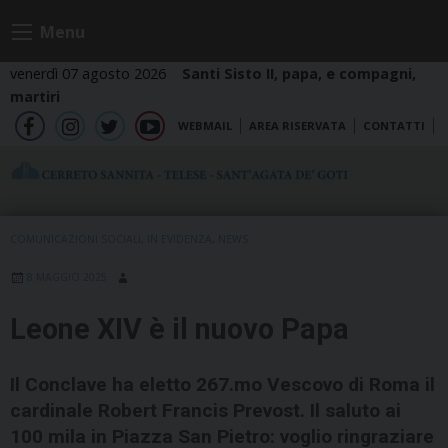
Skip
Menu
to
content
venerdì 07 agosto 2026
Santi Sisto II, papa, e compagni,
martiri
WEBMAIL
AREA RISERVATA
CONTATTI
fb
ig
tw
yt
COMUNICAZIONI SOCIALI
,
IN EVIDENZA
,
NEWS
8 MAGGIO 2025
Leone XIV è il nuovo Papa
Il Conclave ha eletto 267.mo Vescovo di Roma il
cardinale Robert Francis Prevost. Il saluto ai
100 mila in Piazza San Pietro: voglio ringraziare