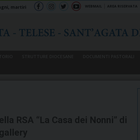
WEBMAIL
AREA RISERVATA
gni, martiri
f
ig
tw
yt
b
TORIO
STRUTTURE DIOCESANE
DOCUMENTI PASTORALI
della RSA “La Casa dei Nonni” di
gallery