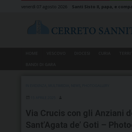
Skip
venerdì 07 agosto 2026
Santi Sisto II, papa, e compa
to
content
HOME
VESCOVO
DIOCESI
CURIA
TERRI
BANDI DI GARA
IN EVIDENZA
,
MULTIMEDIA
,
NEWS
,
PHOTOGALLERY
15 APRILE 2025
Via Crucis con gli Anziani 
Sant’Agata de’ Goti – Photo