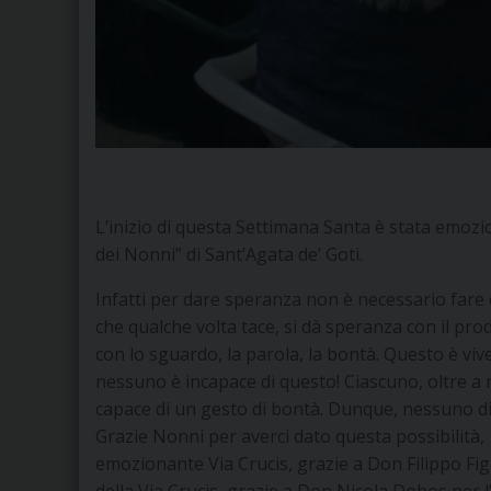
L’inizio di questa Settimana Santa è stata emozio
dei Nonni” di Sant’Agata de’ Goti.
Infatti per dare speranza non è necessario fare
che qualche volta tace, si dà speranza con il pro
con lo sguardo, la parola, la bontà. Questo è viv
nessuno è incapace di questo! Ciascuno, oltre a re
capace di un gesto di bontà. Dunque, nessuno 
Grazie Nonni per averci dato questa possibilità
emozionante Via Crucis, grazie a Don Filippo Fig
della Via Crucis, grazie a Don Nicola Dobos per 