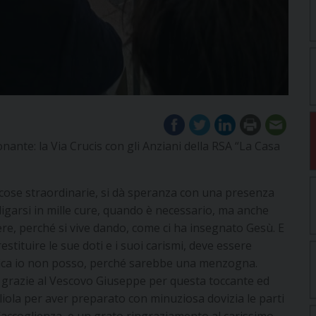
nante: la Via Crucis con gli Anziani della RSA “La Casa
 cose straordinarie, si dà speranza con una presenza
digarsi in mille cure, quando è necessario, ma anche
ere, perché si vive dando, come ci ha insegnato Gesù. E
stituire le sue doti e i suoi carismi, deve essere
dica io non posso, perché sarebbe una menzogna.
, grazie al Vescovo Giuseppe per questa toccante ed
liola per aver preparato con minuziosa dovizia le parti
l’accoglienza e un grato ringraziamento al carissimo