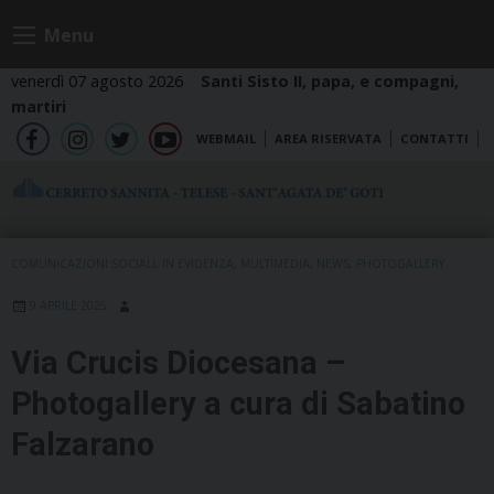
Skip
Menu
to
content
venerdì 07 agosto 2026
Santi Sisto II, papa, e compagni,
martiri
WEBMAIL
AREA RISERVATA
CONTATTI
fb
ig
tw
yt
COMUNICAZIONI SOCIALI
,
IN EVIDENZA
,
MULTIMEDIA
,
NEWS
,
PHOTOGALLERY
9 APRILE 2025
Via Crucis Diocesana –
Photogallery a cura di Sabatino
Falzarano