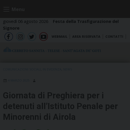
Skip
Menu
to
content
giovedì 06 agosto 2026
Festa della Trasfigurazione del
Signore
WEBMAIL
AREA RISERVATA
CONTATTI
fb
ig
tw
yt
COMUNICAZIONI SOCIALI
,
IN EVIDENZA
,
NEWS
4 MARZO 2025
Giornata di Preghiera per i
detenuti all’Istituto Penale per
Minorenni di Airola