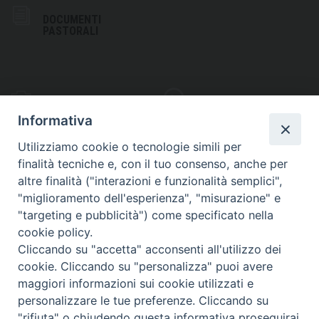
DOCUMENTI
PASTORALI
PHOTOGALLERY
VIDEOGALLERY
Informativa
Utilizziamo cookie o tecnologie simili per
finalità tecniche e, con il tuo consenso, anche per
altre finalità ("interazioni e funzionalità semplici",
S
EDE VESCOVILE
"miglioramento dell'esperienza", "misurazione" e
Piazza Wojtyla, 1
"targeting e pubblicità") come specificato nella
82032 Cerreto Sannita (BN)
cookie policy.
Cliccando su "accetta" acconsenti all'utilizzo dei
Telefax: (+39) 0824 861115
cookie. Cliccando su "personalizza" puoi avere
Email: info@diocesicerreto.it
maggiori informazioni sui cookie utilizzati e
personalizzare le tue preferenze. Cliccando su
"rifiuta" o chiudendo questa informativa proseguirai