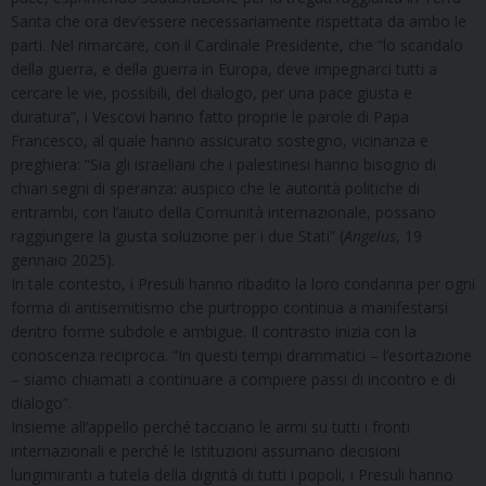
Santa che ora dev’essere necessariamente rispettata da ambo le
parti. Nel rimarcare, con il Cardinale Presidente, che “lo scandalo
della guerra, e della guerra in Europa, deve impegnarci tutti a
cercare le vie, possibili, del dialogo, per una pace giusta e
duratura”, i Vescovi hanno fatto proprie le parole di Papa
Francesco, al quale hanno assicurato sostegno, vicinanza e
preghiera: “Sia gli israeliani che i palestinesi hanno bisogno di
chiari segni di speranza: auspico che le autorità politiche di
entrambi, con l’aiuto della Comunità internazionale, possano
raggiungere la giusta soluzione per i due Stati” (
Angelus
, 19
gennaio 2025).
In tale contesto, i Presuli hanno ribadito la loro condanna per ogni
forma di antisemitismo che purtroppo continua a manifestarsi
dentro forme subdole e ambigue. Il contrasto inizia con la
conoscenza reciproca. “In questi tempi drammatici – l’esortazione
– siamo chiamati a continuare a compiere passi di incontro e di
dialogo”.
Insieme all’appello perché tacciano le armi su tutti i fronti
internazionali e perché le Istituzioni assumano decisioni
lungimiranti a tutela della dignità di tutti i popoli, i Presuli hanno