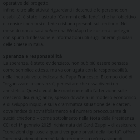
operative del progetto.
Infine, oltre alle attività riguardanti i detenuti e le persone con
disabilità, è stato illustrato “Cammini della fede”, che ha l’obiettivo
di censire i percorsi di fede cristiana presenti sul territorio. Nel
mese di marzo sarà
online
una WebApp che sosterrà i pellegrini
con spunti di riflessione e informazioni utili sugli itinerari giubilari
delle Chiese in Italia.
Speranza e responsabilità
La speranza, è stato evidenziato, non può più essere pensata
come semplice attesa, ma va coniugata con la responsabilità,
nella linea più volte indicata da Papa Francesco. È tempo cioè di
“organizzare la speranza”, per evitare che essa diventi un
anestetico. Questo vuol dire mantenere alta l’attenzione sulle
crescenti disuguaglianze, spesso dovute a un modello economico
e di sviluppo iniquo, e sulla drammatica situazione delle carceri,
dove l’indice di sovraffollamento e il numero preoccupante di
suicidi chiedono – come sottolineato nella Nota della Presidenza
CEI del 1° gennaio 2025 richiamata dal Card. Zuppi – di assicurare
“condizioni dignitose a quanti vengono privati della libertà”, offrire
“percorsi adeguati perché la detenzione sia un’occasione di