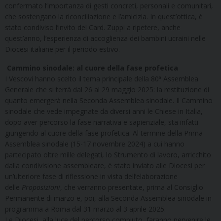
confermato l’importanza di gesti concreti, personali e comunitari,
che sostengano la riconciliazione e l’amicizia. In quest’ottica, è
stato condiviso l’invito del Card. Zuppi a ripetere, anche
quest’anno, l’esperienza di accoglienza dei bambini ucraini nelle
Diocesi italiane per il periodo estivo.
Cammino sinodale: al cuore della fase profetica
I Vescovi hanno scelto il tema principale della 80ª Assemblea
Generale che si terrà dal 26 al 29 maggio 2025: la restituzione di
quanto emergerà nella Seconda Assemblea sinodale. Il Cammino
sinodale che vede impegnate da diversi anni le Chiese in Italia,
dopo aver percorso la fase narrativa e sapienziale, sta infatti
giungendo al cuore della fase profetica. Al termine della Prima
Assemblea sinodale (15-17 novembre 2024) a cui hanno
partecipato oltre mille delegati, lo Strumento di lavoro, arricchito
dalla condivisione assembleare, è stato inviato alle Diocesi per
un’ulteriore fase di riflessione in vista dell’elaborazione
delle
Proposizioni
, che verranno presentate, prima al Consiglio
Permanente di marzo e, poi, alla Seconda Assemblea sinodale in
programma a Roma dal 31 marzo al 3 aprile 2025.
Le Diocesi, alla luce del percorso compiuto, faranno pervenire le