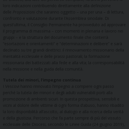
loro indicazioni contribuendo direttamente alla definizione
delle
Proposizioni
che saranno oggetto – una per una – di lettura,
confronto e valutazione durante l’Assemblea sinodale. Di
quest’ultima, il Consiglio Permanente ha provveduto ad approvare
il programma di massima – con momenti in plenaria e lavoro nei
gruppi – e la struttura del documento finale che conterrà
“esortazioni e orientamenti” e “determinazioni e delibere” e sarà
declinato su tre grandi direttrici: il rinnovamento missionario della
mentalità ecclesiale e delle prassi pastorali; la formazione
missionaria dei battezzati alla fede e alla vita; la corresponsabilità
nella missione e nella guida della comunità.
Tutela dei minori, l’impegno continua
I Vescovi hanno rinnovato l’impegno a compiere ogni passo
perché la tutela dei minori e degli adulti vulnerabili porti alla
promozione di ambienti sicuri. In questa prospettiva, sensibili e
vicini al dolore delle vittime di ogni forma d’abuso, hanno ribadito
la loro disponibilità all’ascolto, al dialogo e alla ricerca della verità
e della giustizia. Percorso che fa parte sempre di più del vissuto
ecclesiale delle Diocesi, secondo le Linee Guida (24 giugno 2019),