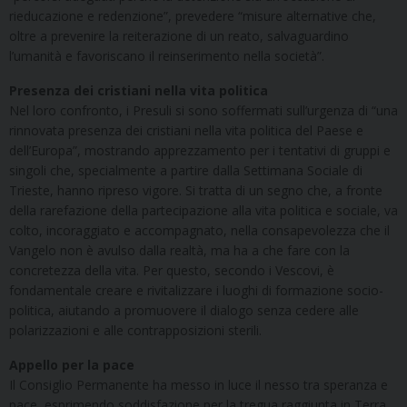
rieducazione e redenzione”, prevedere “misure alternative che,
oltre a prevenire la reiterazione di un reato, salvaguardino
l’umanità e favoriscano il reinserimento nella società”.
Presenza dei cristiani nella vita politica
Nel loro confronto, i Presuli si sono soffermati sull’urgenza di “una
rinnovata presenza dei cristiani nella vita politica del Paese e
dell’Europa”, mostrando apprezzamento per i tentativi di gruppi e
singoli che, specialmente a partire dalla Settimana Sociale di
Trieste, hanno ripreso vigore. Si tratta di un segno che, a fronte
della rarefazione della partecipazione alla vita politica e sociale, va
colto, incoraggiato e accompagnato, nella consapevolezza che il
Vangelo non è avulso dalla realtà, ma ha a che fare con la
concretezza della vita. Per questo, secondo i Vescovi, è
fondamentale creare e rivitalizzare i luoghi di formazione socio-
politica, aiutando a promuovere il dialogo senza cedere alle
polarizzazioni e alle contrapposizioni sterili.
Appello per la pace
Il Consiglio Permanente ha messo in luce il nesso tra speranza e
pace, esprimendo soddisfazione per la tregua raggiunta in Terra