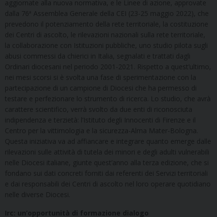
aggiornate alla nuova normativa, e le Linee di azione, approvate
dalla 76ª Assemblea Generale della CEI (23-25 maggio 2022), che
prevedono il potenziamento della rete territoriale, la costituzione
dei Centri di ascolto, le rilevazioni nazionali sulla rete territoriale,
la collaborazione con Istituzioni pubbliche, uno studio pilota sugli
abusi commessi da chierici in Italia, segnalati e trattati dagli
Ordinari diocesani nel periodo 2001-2021. Rispetto a quest’ultimo,
nei mesi scorsi si è svolta una fase di sperimentazione con la
partecipazione di un campione di Diocesi che ha permesso di
testare e perfezionare lo strumento di ricerca. Lo studio, che avrà
carattere scientifico, verrà svolto da due enti di riconosciuta
indipendenza e terzietà: l’Istituto degli Innocenti di Firenze e il
Centro per la vittimologia e la sicurezza-Alma Mater-Bologna.
Questa iniziativa va ad affiancare e integrare quanto emerge dalle
rilevazioni sulle attività di tutela dei minori e degli adulti vulnerabili
nelle Diocesi italiane, giunte quest’anno alla terza edizione, che si
fondano sui dati concreti forniti dai referenti dei Servizi territoriali
e dai responsabili dei Centri di ascolto nel loro operare quotidiano
nelle diverse Diocesi.
Irc: un’opportunità di formazione dialogo