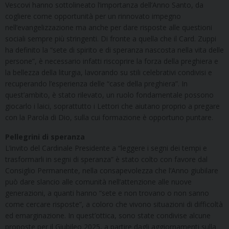
Vescovi hanno sottolineato l’importanza dell’Anno Santo, da
cogliere come opportunità per un rinnovato impegno
nell’evangelizzazione ma anche per dare risposte alle questioni
sociali sempre più stringenti. Di fronte a quella che il Card. Zuppi
ha definito la “sete di spirito e di speranza nascosta nella vita delle
persone”, è necessario infatti riscoprire la forza della preghiera e
la bellezza della liturgia, lavorando su stili celebrativi condivisi e
recuperando l’esperienza delle “case della preghiera”. In
quest’ambito, è stato rilevato, un ruolo fondamentale possono
giocarlo i laici, soprattutto i Lettori che aiutano proprio a pregare
con la Parola di Dio, sulla cui formazione è opportuno puntare.
Pellegrini di speranza
L’invito del Cardinale Presidente a “leggere i segni dei tempi e
trasformarli in segni di speranza” è stato colto con favore dal
Consiglio Permanente, nella consapevolezza che l’Anno giubilare
può dare slancio alle comunità nell’attenzione alle nuove
generazioni, a quanti hanno “sete e non trovano o non sanno
come cercare risposte”, a coloro che vivono situazioni di difficoltà
ed emarginazione. In quest’ottica, sono state condivise alcune
proposte per il Giubileo 2025, a partire dagli aggiornamenti sulla