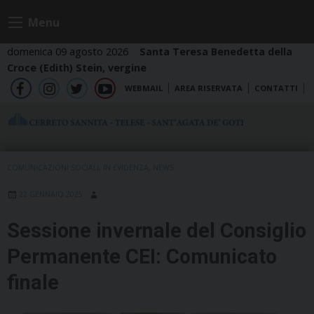
Skip
Menu
to
content
domenica 09 agosto 2026
Santa Teresa Benedetta della
Croce (Edith) Stein, vergine
WEBMAIL
AREA RISERVATA
CONTATTI
fb
ig
tw
yt
COMUNICAZIONI SOCIALI
,
IN EVIDENZA
,
NEWS
22 GENNAIO 2025
Sessione invernale del Consiglio
Permanente CEI: Comunicato
finale