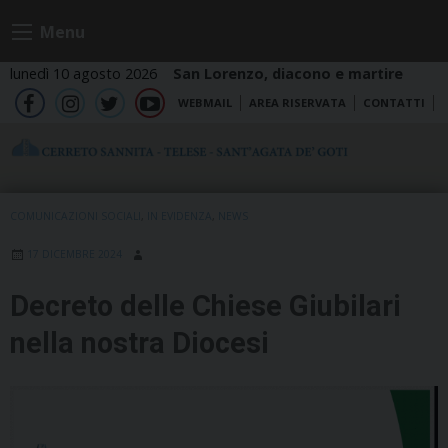
Skip
Menu
to
content
lunedì 10 agosto 2026
San Lorenzo, diacono e martire
WEBMAIL
AREA RISERVATA
CONTATTI
fb
ig
tw
yt
COMUNICAZIONI SOCIALI
,
IN EVIDENZA
,
NEWS
17 DICEMBRE 2024
Decreto delle Chiese Giubilari
nella nostra Diocesi