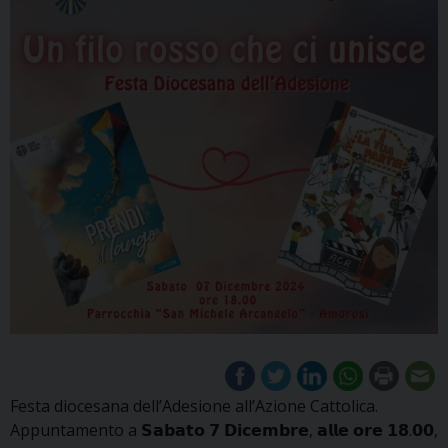
Festa diocesana dell’Adesione all’Azione Cattolica.
Appuntamento a 𝗦𝗮𝗯𝗮𝘁𝗼 𝟳 𝗗𝗶𝗰𝗲𝗺𝗯𝗿𝗲, 𝗮𝗹𝗹𝗲 𝗼𝗿𝗲 𝟭𝟴.𝟬𝟬,