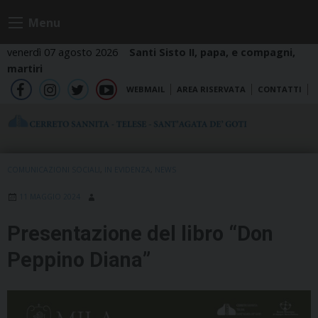
Skip
Menu
to
content
venerdì 07 agosto 2026
Santi Sisto II, papa, e compagni,
martiri
WEBMAIL
AREA RISERVATA
CONTATTI
fb
ig
tw
yt
COMUNICAZIONI SOCIALI
,
IN EVIDENZA
,
NEWS
11 MAGGIO 2024
Presentazione del libro “Don
Peppino Diana”