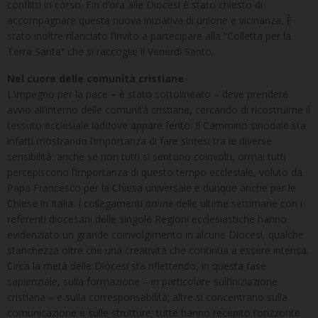
conflitti in corso. Fin d’ora alle Diocesi è stato chiesto di
accompagnare questa nuova iniziativa di unione e vicinanza. È
stato inoltre rilanciato l’invito a partecipare alla “Colletta per la
Terra Santa” che si raccoglie il Venerdì Santo.
Nel cuore delle comunità cristiane
L’impegno per la pace – è stato sottolineato – deve prendere
avvio all’interno delle comunità cristiane, cercando di ricostruirne il
tessuto ecclesiale laddove appare ferito. Il Cammino sinodale sta
infatti mostrando l’importanza di fare sintesi tra le diverse
sensibilità: anche se non tutti si sentono coinvolti, ormai tutti
percepiscono l’importanza di questo tempo ecclesiale, voluto da
Papa Francesco per la Chiesa universale e dunque anche per le
Chiese in Italia. I collegamenti
online
delle ultime settimane con i
referenti diocesani delle singole Regioni ecclesiastiche hanno
evidenziato un grande coinvolgimento in alcune Diocesi, qualche
stanchezza oltre che una creatività che continua a essere intensa.
Circa la metà delle Diocesi sta riflettendo, in questa fase
sapienziale, sulla formazione – in particolare sull’iniziazione
cristiana – e sulla corresponsabilità; altre si concentrano sulla
comunicazione e sulle strutture; tutte hanno recepito l’orizzonte