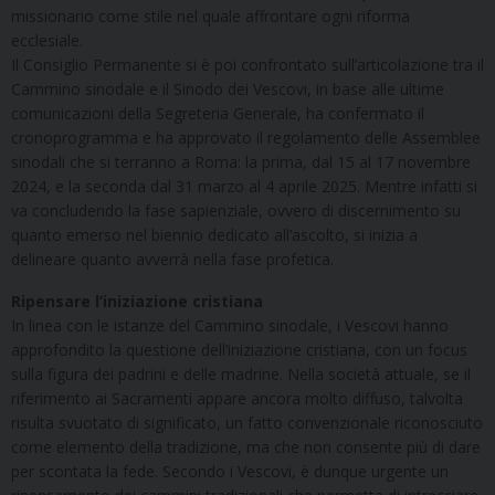
missionario come stile nel quale affrontare ogni riforma
ecclesiale.
Il Consiglio Permanente si è poi confrontato sull’articolazione tra il
Cammino sinodale e il Sinodo dei Vescovi, in base alle ultime
comunicazioni della Segreteria Generale, ha confermato il
cronoprogramma e ha approvato il regolamento delle Assemblee
sinodali che si terranno a Roma: la prima, dal 15 al 17 novembre
2024, e la seconda dal 31 marzo al 4 aprile 2025. Mentre infatti si
va concludendo la fase sapienziale, ovvero di discernimento su
quanto emerso nel biennio dedicato all’ascolto, si inizia a
delineare quanto avverrà nella fase profetica.
Ripensare l’iniziazione cristiana
In linea con le istanze del Cammino sinodale, i Vescovi hanno
approfondito la questione dell’iniziazione cristiana, con un focus
sulla figura dei padrini e delle madrine. Nella società attuale, se il
riferimento ai Sacramenti appare ancora molto diffuso, talvolta
risulta svuotato di significato, un fatto convenzionale riconosciuto
come elemento della tradizione, ma che non consente più di dare
per scontata la fede. Secondo i Vescovi, è dunque urgente un