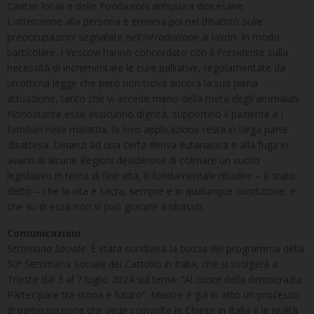
Caritas locali e delle Fondazioni antiusura diocesane.
L’attenzione alla persona è emersa poi nel dibattito sulle
preoccupazioni segnalate nell’
Introduzione
ai lavori. In modo
particolare, i Vescovi hanno concordato con il Presidente sulla
necessità di incrementare le cure palliative, regolamentate da
un’ottima legge che però non trova ancora la sua piena
attuazione, tanto che vi accede meno della metà degli ammalati.
Nonostante esse assicurino dignità, supportino il paziente e i
familiari nella malattia, la loro applicazione resta in larga parte
disattesa. Dinanzi ad una certa deriva eutanasica e alla fuga in
avanti di alcune Regioni desiderose di colmare un vuoto
legislativo in tema di fine vita, è fondamentale ribadire – è stato
detto – che la vita è sacra, sempre e in qualunque condizione, e
che su di essa non si può giocare a ribasso.
Comunicazioni
Settimana Sociale
. È stata condivisa la bozza del programma della
50ª Settimana Sociale dei Cattolici in Italia, che si svolgerà a
Trieste dal 3 al 7 luglio 2024 sul tema: “Al cuore della democrazia.
Partecipare tra storia e futuro”. Mentre è già in atto un processo
di partecipazione che vede coinvolte le Chiese in Italia e le realtà