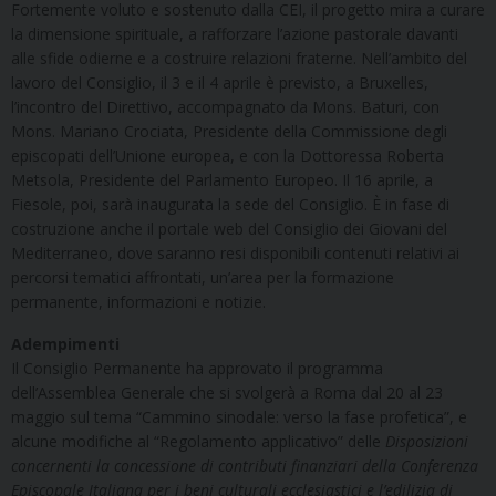
Fortemente voluto e sostenuto dalla CEI, il progetto mira a curare
la dimensione spirituale, a rafforzare l’azione pastorale davanti
alle sfide odierne e a costruire relazioni fraterne. Nell’ambito del
lavoro del Consiglio, il 3 e il 4 aprile è previsto, a Bruxelles,
l’incontro del Direttivo, accompagnato da Mons. Baturi, con
Mons. Mariano Crociata, Presidente della Commissione degli
episcopati dell’Unione europea, e con la Dottoressa Roberta
Metsola, Presidente del Parlamento Europeo. Il 16 aprile, a
Fiesole, poi, sarà inaugurata la sede del Consiglio. È in fase di
costruzione anche il portale web del Consiglio dei Giovani del
Mediterraneo, dove saranno resi disponibili contenuti relativi ai
percorsi tematici affrontati, un’area per la formazione
permanente, informazioni e notizie.
Adempimenti
Il Consiglio Permanente ha approvato il programma
dell’Assemblea Generale che si svolgerà a Roma dal 20 al 23
maggio sul tema “Cammino sinodale: verso la fase profetica”, e
alcune modifiche al “Regolamento applicativo” delle
Disposizioni
concernenti la concessione di contributi finanziari della Conferenza
Episcopale Italiana per i beni culturali ecclesiastici e l’edilizia di