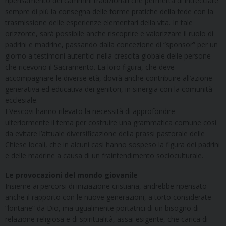
ripensamento dei cammini tradizionali che permetta di intrecciare
sempre di più la consegna delle forme pratiche della fede con la
trasmissione delle esperienze elementari della vita. In tale
orizzonte, sarà possibile anche riscoprire e valorizzare il ruolo di
padrini e madrine, passando dalla concezione di “sponsor” per un
giorno a testimoni autentici nella crescita globale delle persone
che ricevono il Sacramento. La loro figura, che deve
accompagnare le diverse età, dovrà anche contribuire all’azione
generativa ed educativa dei genitori, in sinergia con la comunità
ecclesiale.
I Vescovi hanno rilevato la necessità di approfondire
ulteriormente il tema per costruire una grammatica comune così
da evitare l’attuale diversificazione della prassi pastorale delle
Chiese locali, che in alcuni casi hanno sospeso la figura dei padrini
e delle madrine a causa di un fraintendimento socioculturale.
Le provocazioni del mondo giovanile
Insieme ai percorsi di iniziazione cristiana, andrebbe ripensato
anche il rapporto con le nuove generazioni, a torto considerate
“lontane” da Dio, ma ugualmente portatrici di un bisogno di
relazione religiosa e di spiritualità, assai esigente, che carica di