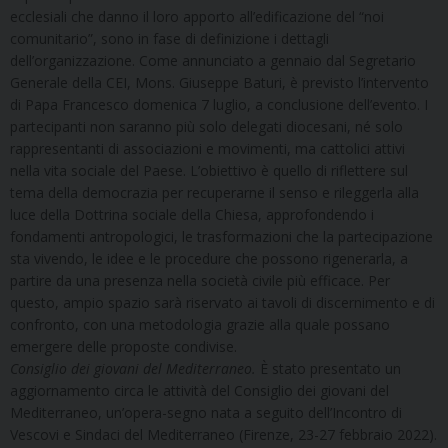
ecclesiali che danno il loro apporto all’edificazione del “noi
comunitario”, sono in fase di definizione i dettagli
dell’organizzazione. Come annunciato a gennaio dal Segretario
Generale della CEI, Mons. Giuseppe Baturi, è previsto l’intervento
di Papa Francesco domenica 7 luglio, a conclusione dell’evento. I
partecipanti non saranno più solo delegati diocesani, né solo
rappresentanti di associazioni e movimenti, ma cattolici attivi
nella vita sociale del Paese. L’obiettivo è quello di riflettere sul
tema della democrazia per recuperarne il senso e rileggerla alla
luce della Dottrina sociale della Chiesa, approfondendo i
fondamenti antropologici, le trasformazioni che la partecipazione
sta vivendo, le idee e le procedure che possono rigenerarla, a
partire da una presenza nella società civile più efficace. Per
questo, ampio spazio sarà riservato ai tavoli di discernimento e di
confronto, con una metodologia grazie alla quale possano
emergere delle proposte condivise.
Consiglio dei giovani del Mediterraneo.
È stato presentato un
aggiornamento circa le attività del Consiglio dei giovani del
Mediterraneo, un’opera-segno nata a seguito dell’Incontro di
Vescovi e Sindaci del Mediterraneo (Firenze, 23-27 febbraio 2022).