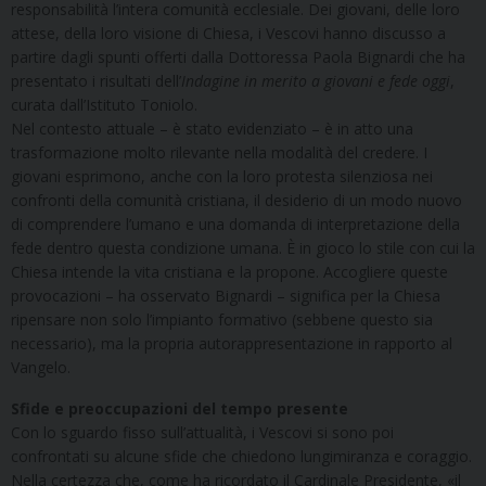
responsabilità l’intera comunità ecclesiale. Dei giovani, delle loro
attese, della loro visione di Chiesa, i Vescovi hanno discusso a
partire dagli spunti offerti dalla Dottoressa Paola Bignardi che ha
presentato i risultati dell’
Indagine in merito a giovani e fede oggi
,
curata dall’Istituto Toniolo.
Nel contesto attuale – è stato evidenziato – è in atto una
trasformazione molto rilevante nella modalità del credere. I
giovani esprimono, anche con la loro protesta silenziosa nei
confronti della comunità cristiana, il desiderio di un modo nuovo
di comprendere l’umano e una domanda di interpretazione della
fede dentro questa condizione umana. È in gioco lo stile con cui la
Chiesa intende la vita cristiana e la propone. Accogliere queste
provocazioni – ha osservato Bignardi – significa per la Chiesa
ripensare non solo l’impianto formativo (sebbene questo sia
necessario), ma la propria autorappresentazione in rapporto al
Vangelo.
Sfide e preoccupazioni del tempo presente
Con lo sguardo fisso sull’attualità, i Vescovi si sono poi
confrontati su alcune sfide che chiedono lungimiranza e coraggio.
Nella certezza che, come ha ricordato il Cardinale Presidente, «il