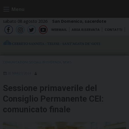
Skip
Menu
to
content
sabato 08 agosto 2026
San Domenico, sacerdote
WEBMAIL
AREA RISERVATA
CONTATTI
fb
ig
tw
yt
COMUNICAZIONI SOCIALI
,
IN EVIDENZA
,
NEWS
20 MARZO 2024
Sessione primaverile del
Consiglio Permanente CEI:
comunicato finale