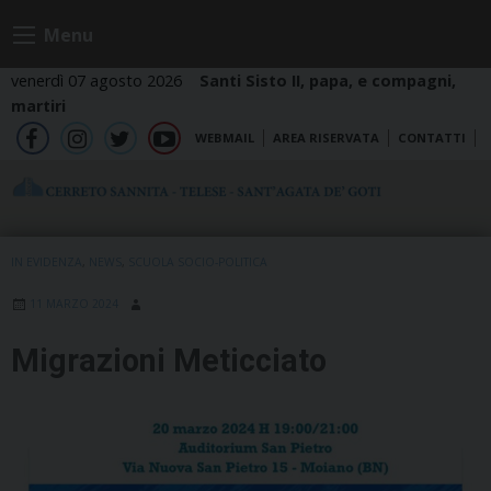
Skip
Menu
to
content
venerdì 07 agosto 2026
Santi Sisto II, papa, e compagni,
martiri
WEBMAIL
AREA RISERVATA
CONTATTI
fb
ig
tw
yt
IN EVIDENZA
,
NEWS
,
SCUOLA SOCIO-POLITICA
11 MARZO 2024
Migrazioni Meticciato