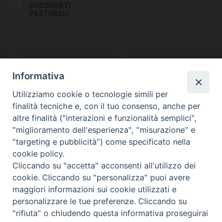
DOCUMENTI
PASTORALI
PHOTOGALLERY
VIDEOGALLERY
Informativa
Utilizziamo cookie o tecnologie simili per
finalità tecniche e, con il tuo consenso, anche per
altre finalità ("interazioni e funzionalità semplici",
S
EDE VESCOVILE
"miglioramento dell'esperienza", "misurazione" e
Piazza Wojtyla, 1
"targeting e pubblicità") come specificato nella
82032 Cerreto Sannita (BN)
cookie policy.
Cliccando su "accetta" acconsenti all'utilizzo dei
Telefax: (+39) 0824 861115
cookie. Cliccando su "personalizza" puoi avere
Email: info@diocesicerreto.it
maggiori informazioni sui cookie utilizzati e
personalizzare le tue preferenze. Cliccando su
"rifiuta" o chiudendo questa informativa proseguirai