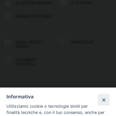
LA NOSTRA DIOCESI
IL VESCOVO
AGENDA PASTORALE
CURIA: UFFICI E
PARROCCHIE
SERVIZI
DOCUMENTI
PASTORALI
PHOTOGALLERY
VIDEOGALLERY
Informativa
Utilizziamo cookie o tecnologie simili per
finalità tecniche e, con il tuo consenso, anche per