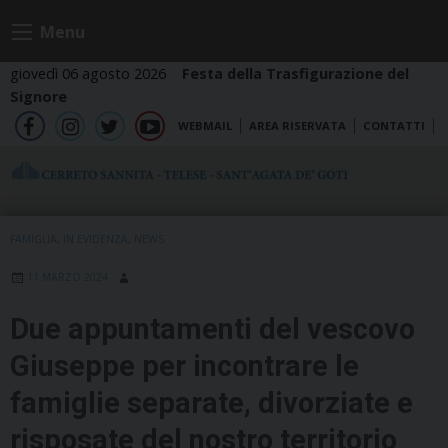
Skip
Menu
to
content
giovedì 06 agosto 2026
Festa della Trasfigurazione del
Signore
WEBMAIL
AREA RISERVATA
CONTATTI
fb
ig
tw
yt
FAMIGLIA
,
IN EVIDENZA
,
NEWS
11 MARZO 2024
Due appuntamenti del vescovo
Giuseppe per incontrare le
famiglie separate, divorziate e
risposate del nostro territorio