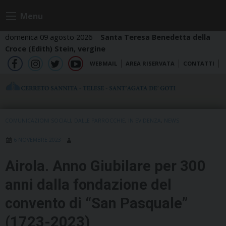
Skip
Menu
to
content
domenica 09 agosto 2026
Santa Teresa Benedetta della
Croce (Edith) Stein, vergine
WEBMAIL
AREA RISERVATA
CONTATTI
fb
ig
tw
yt
COMUNICAZIONI SOCIALI
,
DALLE PARROCCHIE
,
IN EVIDENZA
,
NEWS
6 NOVEMBRE 2023
Airola. Anno Giubilare per 300
anni dalla fondazione del
convento di “San Pasquale”
(1723-2023)