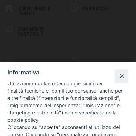
CURIA: UFFICI E
PARROCCHIE
SERVIZI
DOCUMENTI
PASTORALI
PHOTOGALLERY
VIDEOGALLERY
Informativa
Utilizziamo cookie o tecnologie simili per
finalità tecniche e, con il tuo consenso, anche per
altre finalità ("interazioni e funzionalità semplici",
S
EDE VESCOVILE
"miglioramento dell'esperienza", "misurazione" e
Piazza Wojtyla, 1
"targeting e pubblicità") come specificato nella
82032 Cerreto Sannita (BN)
cookie policy.
Cliccando su "accetta" acconsenti all'utilizzo dei
Telefax: (+39) 0824 861115
cookie. Cliccando su "personalizza" puoi avere