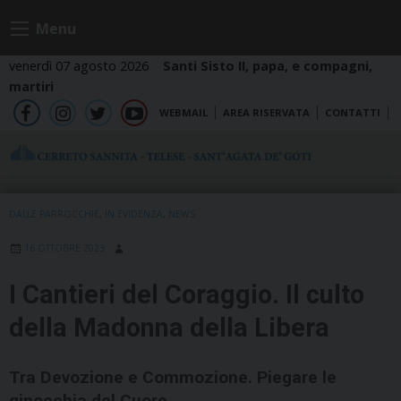
Skip
Menu
to
content
venerdì 07 agosto 2026
Santi Sisto II, papa, e compagni,
martiri
WEBMAIL
AREA RISERVATA
CONTATTI
fb
ig
tw
yt
DALLE PARROCCHIE
,
IN EVIDENZA
,
NEWS
16 OTTOBRE 2023
I Cantieri del Coraggio. Il culto
della Madonna della Libera
Tra Devozione e Commozione. Piegare le
ginocchia del Cuore