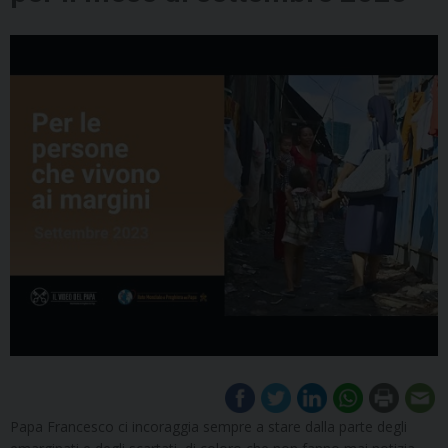
Papa Francesco ci incoraggia sempre a stare dalla parte degli