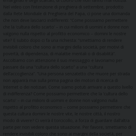
emarginati e degli scartati, di coloro che non fanno mai notizia.
Nel video con l’intenzione di preghiera di settembre, prodotto
dalla Rete Mondiale di Preghiera del Papa, ci pone una domanda
che non deve lasciarci indifferenti: “Come possiamo permettere
che la ‘cultura dello scarto’ – in cui milioni di uomini e donne non
valgono nulla rispetto al profitto economico – domini le nostre
vite? E subito dopo ci fa una richiesta: “smettiamo di rendere
invisibili coloro che sono ai margini della società, per motivi di
povertà, di dipendenza, di malattie mentali o di disabilità”.
Ascoltiamo con attenzione il suo messaggio e lavoriamo per
passare da una “cultura dello scarto” a una “cultura
dell’accoglienza”. “Una persona senzatetto che muore per strada
non apparirà mai sulla prima pagina dei motori di ricerca di
Internet o dei notiziari. Come siamo potuti arrivare a questo livello
di indifferenza? Come possiamo permettere che la ‘cultura dello
scarto’ – in cui milioni di uomini e donne non valgono nulla
rispetto al profitto economico – come possiamo permettere che
questa cultura domini le nostre vite, le nostre città, il nostro
modo di vivere? Ci verrà il torcicollo, a forza di guardare dall’altra
parte per non vedere questa situazione. Per favore, smettiamo di
rendere invisibili coloro che sono ai margini della società, per