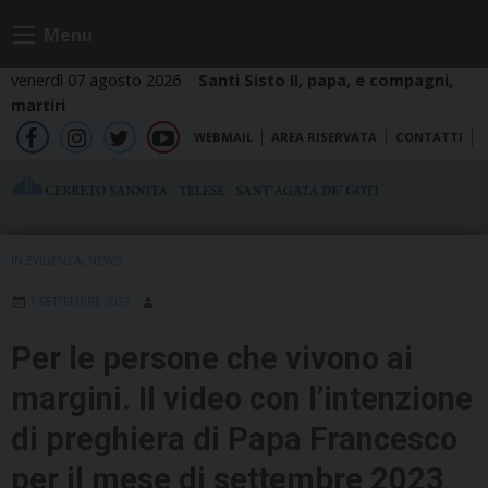
Skip
Menu
to
content
venerdì 07 agosto 2026
Santi Sisto II, papa, e compagni,
martiri
WEBMAIL
AREA RISERVATA
CONTATTI
fb
ig
tw
yt
IN EVIDENZA
,
NEWS
1 SETTEMBRE 2023
Per le persone che vivono ai
margini. Il video con l’intenzione
di preghiera di Papa Francesco
per il mese di settembre 2023