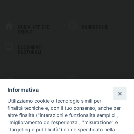
CURIA: UFFICI E
PARROCCHIE
SERVIZI
DOCUMENTI
PASTORALI
PHOTOGALLERY
VIDEOGALLERY
Informativa
Utilizziamo cookie o tecnologie simili per
finalità tecniche e, con il tuo consenso, anche per
altre finalità ("interazioni e funzionalità semplici",
S
EDE VESCOVILE
"miglioramento dell'esperienza", "misurazione" e
Piazza Wojtyla, 1
"targeting e pubblicità") come specificato nella