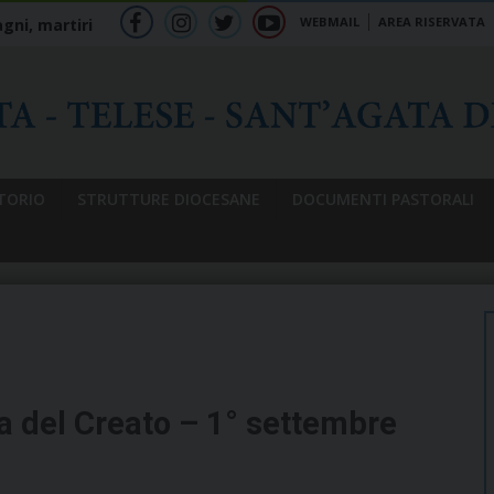
WEBMAIL
AREA RISERVATA
gni, martiri
f
ig
tw
yt
b
TORIO
STRUTTURE DIOCESANE
DOCUMENTI PASTORALI
a del Creato – 1° settembre