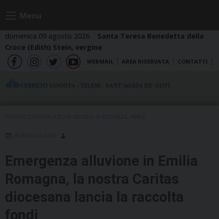
Skip
Menu
to
content
domenica 09 agosto 2026
Santa Teresa Benedetta della
Croce (Edith) Stein, vergine
WEBMAIL
AREA RISERVATA
CONTATTI
fb
ig
tw
yt
CARITAS
,
COMUNICAZIONI SOCIALI
,
IN EVIDENZA
,
NEWS
29 MAGGIO 2023
Emergenza alluvione in Emilia
Romagna, la nostra Caritas
diocesana lancia la raccolta
fondi