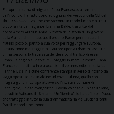
E proprio in tema di migranti, Papa Francesco, al termine
dell’incontro, ha fatto dono ad ognuno dei vescovi della CEI del
libro “
Fratellino
”, volume che racconta in modo lucido e a tratti
crudo la vita del migrante Ibrahima Balde, trascritta dal
poeta Amets Arzallus Antia. Si tratta della storia di un giovane
della Guinea che ha lasciato il proprio Paese per ricercare il
fratello piccolo, partito a sua volta per raggiungere l’Europa.
Destinazione mai raggiunta. L’autore riporta i drammi vissuti in
prima persona: la traversata del deserto, il traffico di esseri
umani, la prigionia, le torture, il viaggio in mare, la morte. Papa
Francesco ha citato in più occasioni il volume, edito in Italia da
Feltrinelli, sia in alcune conferenze stampa in aereo di ritorno dai
viaggi apostolici, sia in alcune udienze. L’ultima, quella con i
rifugiati giunti in Europa attraverso l’iniziativa comune di
Sant’Egidio, Chiese evangeliche, Tavola valdese e Chiesa italiana,
ricevuti in Vaticano il 18 marzo. Un “libretto”, lo ha definito il Papa,
che tratteggia in tutta la sua drammaticità “la Via Crucis” di tanti
fratelli e sorelle nel mondo.