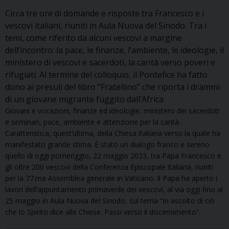
Circa tre ore di domande e risposte tra Francesco e i
vescovi italiani, riuniti in Aula Nuova del Sinodo. Tra i
temi, come riferito da alcuni vescovi a margine
dell’incontro: la pace, le finanze, l’ambiente, le ideologie, il
ministero di vescovi e sacerdoti, la carità verso poveri e
rifugiati. Al termine del colloquio, il Pontefice ha fatto
dono ai presuli del libro “Fratellino” che riporta i drammi
di un giovane migrante fuggito dall’Africa
Giovani e vocazioni, finanze ed ideologie, ministero dei sacerdoti
e seminari, pace, ambiente e attenzione per la carità.
Caratteristica, quest’ultima, della Chiesa italiana verso la quale ha
manifestato grande stima. È stato un dialogo franco e sereno
quello di oggi pomeriggio, 22 maggio 2023, tra Papa Francesco e
gli oltre 200 vescovi della Conferenza Episcopale italiana, riuniti
per la 77.ma Assemblea generale in Vaticano. Il Papa ha aperto i
lavori dell’appuntamento primaverile dei vescovi, al via oggi fino al
25 maggio in Aula Nuova del Sinodo, sul tema “In ascolto di ciò
che lo Spirito dice alle Chiese. Passi verso il discernimento”.