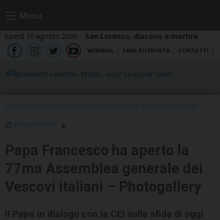
Skip
Menu
to
content
lunedì 10 agosto 2026
San Lorenzo, diacono e martire
WEBMAIL
AREA RISERVATA
CONTATTI
fb
ig
tw
yt
COMUNICAZIONI SOCIALI
,
IN EVIDENZA
,
MULTIMEDIA
,
NEWS
,
PHOTOGALLERY
22 MAGGIO 2023
Papa Francesco ha aperto la
77ma Assemblea generale dei
Vescovi italiani – Photogallery
Il Papa in dialogo con la CEI sulle sfide di oggi