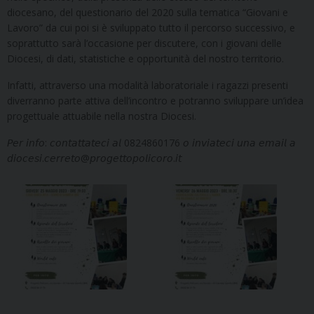
diocesano, del questionario del 2020 sulla tematica “Giovani e
Lavoro” da cui poi si è sviluppato tutto il percorso successivo, e
soprattutto sarà l’occasione per discutere, con i giovani delle
Diocesi, di dati, statistiche e opportunità del nostro territorio.
Infatti, attraverso una modalità laboratoriale i ragazzi presenti
diverranno parte attiva dell’incontro e potranno sviluppare un’idea
progettuale attuabile nella nostra Diocesi.
𝘗𝘦𝘳 𝘪𝘯𝘧𝘰: 𝘤𝘰𝘯𝘵𝘢𝘵𝘵𝘢𝘵𝘦𝘤𝘪 𝘢𝘭 0824860176 𝘰 𝘪𝘯𝘷𝘪𝘢𝘵𝘦𝘤𝘪 𝘶𝘯𝘢 𝘦𝘮𝘢𝘪𝘭 𝘢
𝘥𝘪𝘰𝘤𝘦𝘴𝘪.𝘤𝘦𝘳𝘳𝘦𝘵𝘰@𝘱𝘳𝘰𝘨𝘦𝘵𝘵𝘰𝘱𝘰𝘭𝘪𝘤𝘰𝘳𝘰.𝘪𝘵