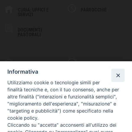
CURIA: UFFICI E
PARROCCHIE
SERVIZI
DOCUMENTI
PASTORALI
PHOTOGALLERY
VIDEOGALLERY
Informativa
Utilizziamo cookie o tecnologie simili per
finalità tecniche e, con il tuo consenso, anche per
altre finalità ("interazioni e funzionalità semplici",
S
EDE VESCOVILE
"miglioramento dell'esperienza", "misurazione" e
Piazza Wojtyla, 1
"targeting e pubblicità") come specificato nella
82032 Cerreto Sannita (BN)
cookie policy.
Cliccando su "accetta" acconsenti all'utilizzo dei
Telefax: (+39) 0824 861115