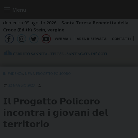
Skip
Menu
to
content
domenica 09 agosto 2026
Santa Teresa Benedetta della
Croce (Edith) Stein, vergine
WEBMAIL
AREA RISERVATA
CONTATTI
fb
ig
tw
yt
IN EVIDENZA
,
NEWS
,
PROGETTO POLICORO
22 MAGGIO 2023
𝗜𝗹 𝗣𝗿𝗼𝗴𝗲𝘁𝘁𝗼 𝗣𝗼𝗹𝗶𝗰𝗼𝗿𝗼
𝗶𝗻𝗰𝗼𝗻𝘁𝗿𝗮 𝗶 𝗴𝗶𝗼𝘃𝗮𝗻𝗶 𝗱𝗲𝗹
𝘁𝗲𝗿𝗿𝗶𝘁𝗼𝗿𝗶𝗼