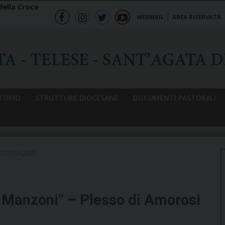
ella Croce
WEBMAIL
AREA RISERVATA
f
ig
tw
yt
b
TORIO
STRUTTURE DIOCESANE
DOCUMENTI PASTORALI
OTOGALLERY
ro Manzoni” – Plesso di Amorosi