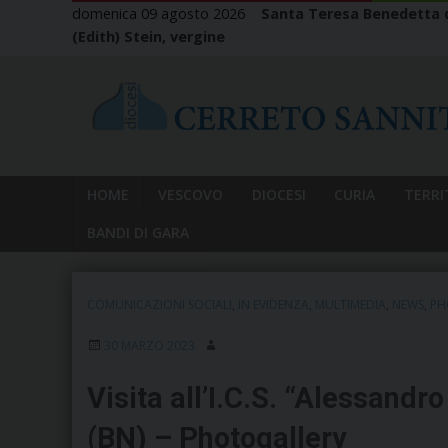
Skip
domenica 09 agosto 2026
Santa Teresa Benedetta d
to
(Edith) Stein, vergine
content
HOME
VESCOVO
DIOCESI
CURIA
TERRI
BANDI DI GARA
COMUNICAZIONI SOCIALI
,
IN EVIDENZA
,
MULTIMEDIA
,
NEWS
,
PH
30 MARZO 2023
Visita all’I.C.S. “Alessand
(BN) – Photogallery