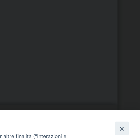
S
EDE VESCOVILE
altre finalità ("interazioni e
Piazza Wojtyla, 1