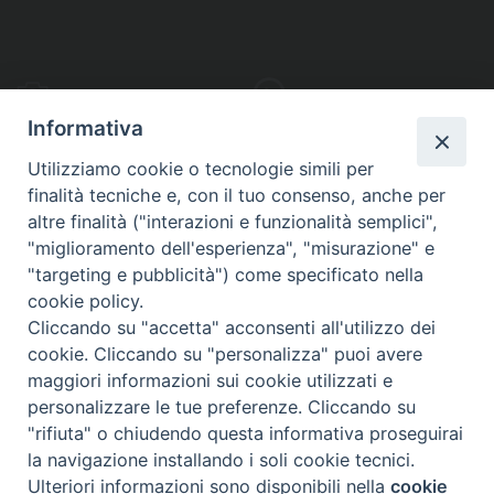
PHOTOGALLERY
VIDEOGALLERY
Informativa
Utilizziamo cookie o tecnologie simili per
finalità tecniche e, con il tuo consenso, anche per
altre finalità ("interazioni e funzionalità semplici",
S
EDE VESCOVILE
"miglioramento dell'esperienza", "misurazione" e
Piazza Wojtyla, 1
"targeting e pubblicità") come specificato nella
82032 Cerreto Sannita (BN)
cookie policy.
Cliccando su "accetta" acconsenti all'utilizzo dei
Telefax: (+39) 0824 861115
cookie. Cliccando su "personalizza" puoi avere
Email: info@diocesicerreto.it
maggiori informazioni sui cookie utilizzati e
personalizzare le tue preferenze. Cliccando su
"rifiuta" o chiudendo questa informativa proseguirai
la navigazione installando i soli cookie tecnici.
Copyright 2018 - Diocesi di Cerreto Sannita - Telese - Sant’Agata de’ Goti
Ulteriori informazioni sono disponibili nella
cookie