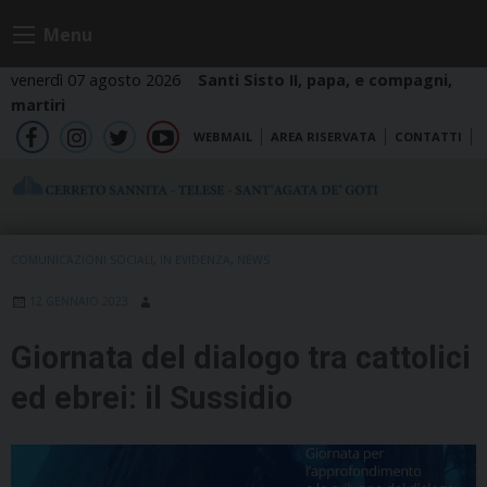
Skip
Menu
to
content
venerdì 07 agosto 2026
Santi Sisto II, papa, e compagni,
martiri
WEBMAIL
AREA RISERVATA
CONTATTI
fb
ig
tw
yt
COMUNICAZIONI SOCIALI
,
IN EVIDENZA
,
NEWS
12 GENNAIO 2023
Giornata del dialogo tra cattolici
ed ebrei: il Sussidio