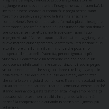
Preghiera del Papa, Francesco propone agli educatori “di
aggiungere una nuova materia all’insegnamento: la fraternità”. Li
invita ad essere “creatori di comunità” e prega perché siano
“testimoni credibili, insegnando la fraternità anziché la
competizione”. Perché un educatore fa molto più che insegnare
matematica, geografia o storia: “è un testimone che non dona le
sue conoscenze intellettuali, ma le sue convinzioni, il suo
impegno vissuto”. Vorrei proporre agli educatori di aggiungere una
nuova materia all’insegnamento: la fraternità. L’educazione è un
atto d’amore che illumina il cammino, perché possiamo
recuperare il senso della fraternità, per non ignorare i più
vulnerabili. L’educatore è un testimone che non dona le sue
conoscenze intellettuali, ma le sue convinzioni, il suo impegno
vissuto. Una persona che sa gestire bene i tre linguaggi: quello
della testa, quello del cuore e quello delle mani, armonizzati. E
che sa farlo con la gioia di comunicare. E saranno ascoltati molto
più attentamente e saranno creatori di comunità. Perché? Perché
stanno seminando questa testimonianza. Preghiamo perché gli
educatori siano testimoni credibili, insegnando la fraternità
anziché la competizione e aiutando in particolare i giovani più
vulnerabili.