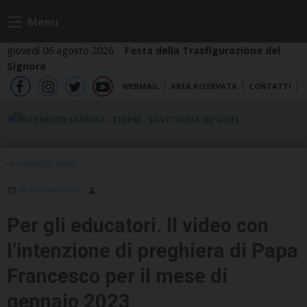
Skip
Menu
to
content
giovedì 06 agosto 2026
Festa della Trasfigurazione del
Signore
WEBMAIL
AREA RISERVATA
CONTATTI
fb
ig
tw
yt
IN EVIDENZA
,
NEWS
10 GENNAIO 2023
Per gli educatori. Il video con
l’intenzione di preghiera di Papa
Francesco per il mese di
gennaio 2023