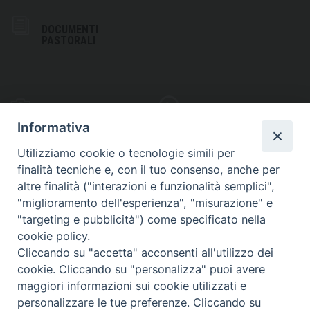
DOCUMENTI
PASTORALI
PHOTOGALLERY
VIDEOGALLERY
Informativa
Utilizziamo cookie o tecnologie simili per
finalità tecniche e, con il tuo consenso, anche per
altre finalità ("interazioni e funzionalità semplici",
S
EDE VESCOVILE
"miglioramento dell'esperienza", "misurazione" e
Piazza Wojtyla, 1
"targeting e pubblicità") come specificato nella
82032 Cerreto Sannita (BN)
cookie policy.
Cliccando su "accetta" acconsenti all'utilizzo dei
Telefax: (+39) 0824 861115
cookie. Cliccando su "personalizza" puoi avere
Email: info@diocesicerreto.it
maggiori informazioni sui cookie utilizzati e
personalizzare le tue preferenze. Cliccando su