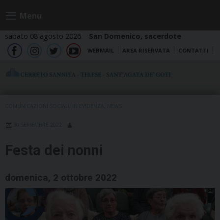
Skip
Menu
to
content
sabato 08 agosto 2026
San Domenico, sacerdote
WEBMAIL
AREA RISERVATA
CONTATTI
fb
ig
tw
yt
COMUNICAZIONI SOCIALI
,
IN EVIDENZA
,
NEWS
30 SETTEMBRE 2022
Festa dei nonni
domenica, 2 ottobre 2022