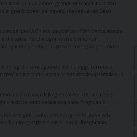
empre mosso da un amore grande nel camminare con
nti ai grandi dolori del mondo ma seguendo Gesù
Giuseppe, per la Chiesa, perché con franchezza annunci
ne e che salva. Perché ogni nostra Comunità
 accogliente per chi è scartato e sostegno per coloro
delle tragiche conseguenze delle piogge torrenziali
trovi solidarietà e possa presto risollevarsi dalla sua
i muoia più a causa della guerra. Per l’Ucraina e per
nga presto la tanto desiderata pace. Preghiamo.
di essere giustiziato, perché ogni vita sia salvata,
e di unire giustizia e misericordia. Preghiamo.