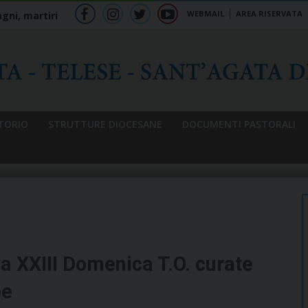
WEBMAIL
AREA RISERVATA
gni, martiri
f
ig
tw
yt
b
TORIO
STRUTTURE DIOCESANE
DOCUMENTI PASTORALI
la XXIII Domenica T.O. curate
pe