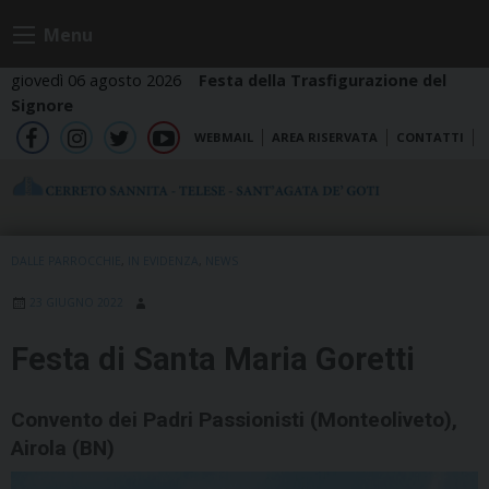
Skip
Menu
to
content
giovedì 06 agosto 2026
Festa della Trasfigurazione del
Signore
WEBMAIL
AREA RISERVATA
CONTATTI
fb
ig
tw
yt
DALLE PARROCCHIE
,
IN EVIDENZA
,
NEWS
23 GIUGNO 2022
Festa di Santa Maria Goretti
Convento dei Padri Passionisti (Monteoliveto),
Airola (BN)