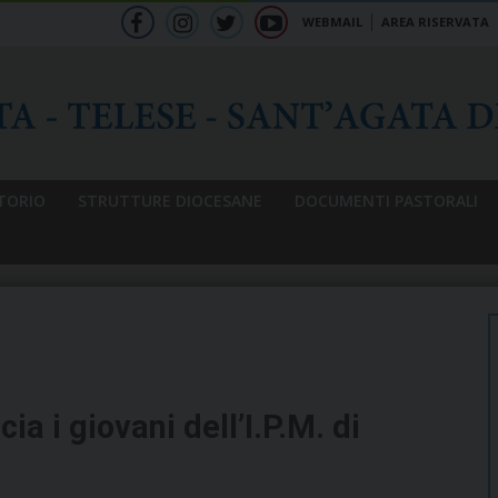
WEBMAIL
AREA RISERVATA
f
ig
tw
yt
b
TORIO
STRUTTURE DIOCESANE
DOCUMENTI PASTORALI
a i giovani dell’I.P.M. di