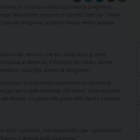
sima, in occasione della Giornata di preghiera
Giuseppe Mazzafaro, vescovo di Cerreto Sannita-Telese-
 Liberato Magione, la Santa Messa nella Cappella
l’arrivo del vescovo che ha rivolto loro grande
cinanza ai detenuti, il Vescovo ha rivolto parole
dona i suoi figli, anche se sbagliano”.
peccatori, la Quaresima rappresenta un periodo di
rtanti per porci delle domande. Chi siamo? Dove vogliamo
dal diavolo, ma grazie alla guida dello Spirito è riuscito
 tutti i presenti, ma soprattutto, per i giovanissimi
 “vivono
il deserto della Quaresima”.