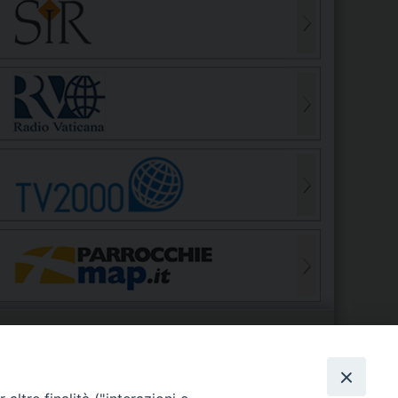
S
EDE VESCOVILE