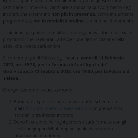
il preoccupante andamento epidemiologico di queste ultime
settimane ci impone di cambiare la modalità di svolgimento degli
incontri, che si terranno
non più in presenza
, come inizialmente
programmato,
ma in modalità on-line
, almeno per il momento.
I calendari, già pubblicati e diffusi, rimangono validi in tutto, sia nei
programmi che negli orari, ad eccezione dell’indicazione della
sede, che invece sarà on-line.
Si conferma quindi l’inizio degli incontri
venerdì 11 febbraio
2022, ore 19.30, per la Forania di Sant’Agata de’
Goti
e
sabato 12 febbraio 2022, ore 19.30, per la Forania di
Telese.
Ci organizzeremo in questo modo:
Basilare è la preiscrizione con invio della scheda alla
mail
ufficiofamiglia@diocesicerreto.it
. Non prenderemo
iscrizioni oltre il terzo incontro.
Dopo l’iscrizione, per ogni percorso sarà formato con gli
iscritti un gruppo WhatsApp nel quale vi forniremo
informazioni e materiali.