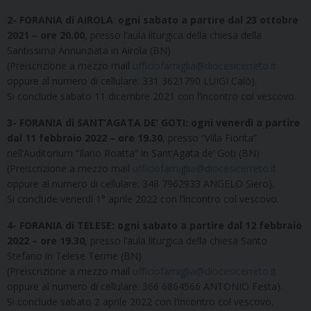
2-
FORANIA di AIROLA
:
ogni sabato a partire dal 23 ottobre
2021 – ore 20.00
, presso l’aula liturgica della chiesa della
Santissima Annunziata in Airola (BN)
(Preiscrizione a mezzo mail
ufficiofamiglia@diocesicerreto.it
oppure al numero di cellulare: 331 3621790 LUIGI Calò).
Si conclude sabato 11 dicembre 2021 con l’incontro col vescovo.
3- FORANIA di SANT’AGATA DE’ GOTI: ogni venerdì a partire
dal 11 febbraio 2022 – ore 19.30
, presso “Villa Fiorita”
nell’Auditorium “Ilario Roatta” in Sant’Agata de’ Goti (BN)
(Preiscrizione a mezzo mail
ufficiofamiglia@diocesicerreto.it
oppure al numero di cellulare: 348 7962933 ANGELO Siero).
Si conclude venerdì 1° aprile 2022 con l’incontro col vescovo.
4- FORANIA di TELESE: ogni sabato a partire dal 12 febbraio
2022 – ore 19.30
, presso l’aula liturgica della chiesa Santo
Stefano in Telese Terme (BN)
(Preiscrizione a mezzo mail
ufficiofamiglia@diocesicerreto.it
oppure al numero di cellulare: 366 6864566 ANTONIO Festa).
Si conclude sabato 2 aprile 2022 con l’incontro col vescovo.