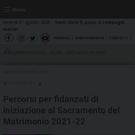
Skip
Menu
to
content
venerdì 07 agosto 2026
Santi Sisto II, papa, e compagni,
martiri
WEBMAIL
AREA RISERVATA
CONTATTI
fb
ig
tw
yt
FAMIGLIA
,
IN EVIDENZA
,
NEWS
16 OTTOBRE 2021
Percorsi per fidanzati di
iniziazione al Sacramento del
Matrimonio 2021-22