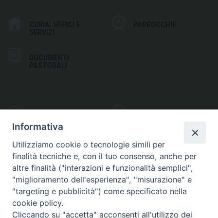
CURIA: UFFICI E
PARROCCHIE
SERVIZI
DOCUMENTI
PASTORALI
PHOTOGALLERY
VIDEOGALLERY
Informativa
Utilizziamo cookie o tecnologie simili per
finalità tecniche e, con il tuo consenso, anche per
altre finalità ("interazioni e funzionalità semplici",
S
EDE VESCOVILE
"miglioramento dell'esperienza", "misurazione" e
Piazza Wojtyla, 1
"targeting e pubblicità") come specificato nella
82032 Cerreto Sannita (BN)
cookie policy.
Cliccando su "accetta" acconsenti all'utilizzo dei