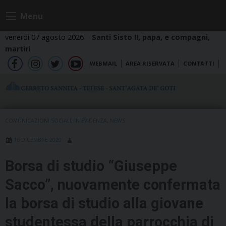
Skip
Menu
to
content
venerdì 07 agosto 2026
Santi Sisto II, papa, e compagni,
martiri
WEBMAIL
AREA RISERVATA
CONTATTI
fb
ig
tw
yt
COMUNICAZIONI SOCIALI
,
IN EVIDENZA
,
NEWS
16 DICEMBRE 2020
Borsa di studio “Giuseppe
Sacco”, nuovamente confermata
la borsa di studio alla giovane
studentessa della parrocchia di