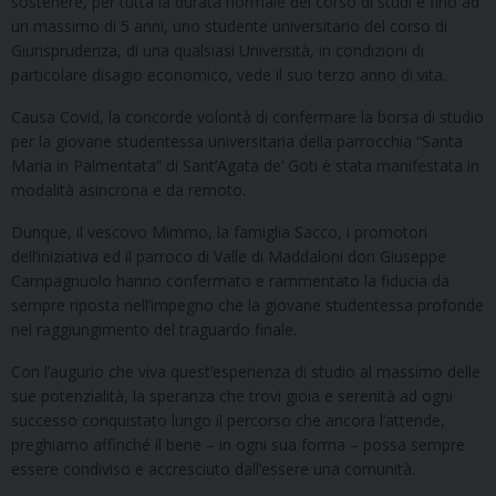
sostenere, per tutta la durata normale del corso di studi e fino ad
un massimo di 5 anni, uno studente universitario del corso di
Giurisprudenza, di una qualsiasi Università, in condizioni di
particolare disagio economico, vede il suo terzo anno di vita.
Causa Covid, la concorde volontà di confermare la borsa di studio
per la giovane studentessa universitaria della parrocchia “Santa
Maria in Palmentata” di Sant’Agata de’ Goti è stata manifestata in
modalità asincrona e da remoto.
Dunque, il vescovo Mimmo, la famiglia Sacco, i promotori
dell’iniziativa ed il parroco di Valle di Maddaloni don Giuseppe
Campagnuolo hanno confermato e rammentato la fiducia da
sempre riposta nell’impegno che la giovane studentessa profonde
nel raggiungimento del traguardo finale.
Con l’augurio che viva quest’esperienza di studio al massimo delle
sue potenzialità, la speranza che trovi gioia e serenità ad ogni
successo conquistato lungo il percorso che ancora l’attende,
preghiamo affinché il bene – in ogni sua forma – possa sempre
essere condiviso e accresciuto dall’essere una comunità.